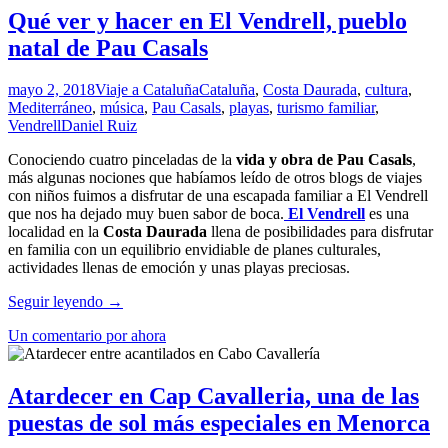
Qué ver y hacer en El Vendrell, pueblo
natal de Pau Casals
mayo 2, 2018
Viaje a Cataluña
Cataluña
,
Costa Daurada
,
cultura
,
Mediterráneo
,
música
,
Pau Casals
,
playas
,
turismo familiar
,
Vendrell
Daniel Ruiz
Conociendo cuatro pinceladas de la
vida y obra de Pau Casals
,
más algunas nociones que habíamos leído de otros blogs de viajes
con niños fuimos a disfrutar de una escapada familiar a El Vendrell
que nos ha dejado muy buen sabor de boca.
El Vendrell
es una
localidad en la
Costa Daurada
llena de posibilidades para disfrutar
en familia con un equilibrio envidiable de planes culturales,
actividades llenas de emoción y unas playas preciosas.
Qué
Seguir leyendo
→
ver
Un comentario por ahora
y
hacer
en
El
Atardecer en Cap Cavalleria, una de las
Vendrell,
puestas de sol más especiales en Menorca
pueblo
natal