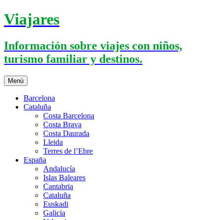
Saltar
Viajares
al
contenido
Información sobre viajes con niños,
turismo familiar y destinos.
Menú
Barcelona
Cataluña
Costa Barcelona
Costa Brava
Costa Daurada
Lleida
Terres de l’Ebre
España
Andalucía
Islas Baleares
Cantabria
Cataluña
Euskadi
Galicia