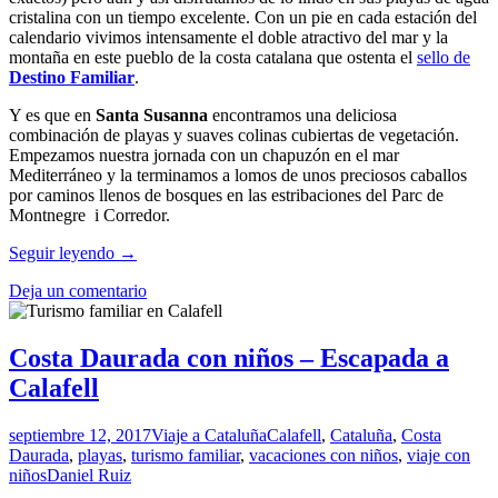
cristalina con un tiempo excelente. Con un pie en cada estación del
calendario vivimos intensamente el doble atractivo del mar y la
montaña en este pueblo de la costa catalana que ostenta el
sello de
Destino Familiar
.
Y es que en
Santa Susanna
encontramos una deliciosa
combinación de playas y suaves colinas cubiertas de vegetación.
Empezamos nuestra jornada con un chapuzón en el mar
Mediterráneo y la terminamos a lomos de unos preciosos caballos
por caminos llenos de bosques en las estribaciones del Parc de
Montnegre i Corredor.
Una
Seguir leyendo
→
fantástica
Deja un comentario
escapada
familiar
a
Santa
Costa Daurada con niños – Escapada a
Susanna,
Calafell
Costa
Barcelona
septiembre 12, 2017
Viaje a Cataluña
Calafell
,
Cataluña
,
Costa
Daurada
,
playas
,
turismo familiar
,
vacaciones con niños
,
viaje con
niños
Daniel Ruiz