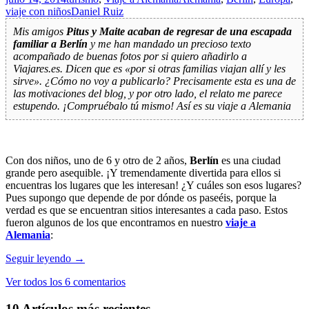
Alemania
viaje con niños
Daniel Ruiz
Mis amigos
Pitus y Maite acaban de regresar de una escapada
familiar a Berlín
y me han mandado un precioso texto
acompañado de buenas fotos por si quiero añadirlo a
Viajares.es. Dicen que es «por si otras familias viajan allí y les
sirve». ¿Cómo no voy a publicarlo? Precisamente esta es una de
las motivaciones del blog, y por otro lado, el relato me parece
estupendo. ¡Compruébalo tú mismo! Así es su viaje a Alemania
Con dos niños, uno de 6 y otro de 2 años,
Berlín
es una ciudad
grande pero asequible. ¡Y tremendamente divertida para ellos si
encuentras los lugares que les interesan! ¿Y cuáles son esos lugares?
Pues supongo que depende de por dónde os paseéis, porque la
verdad es que se encuentran sitios interesantes a cada paso. Estos
fueron algunos de los que encontramos en nuestro
viaje a
Alemania
:
15
Seguir leyendo
→
lugares
Ver todos los 6 comentarios
seleccionados
para
10 Artículos más recientes
un