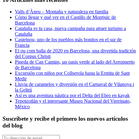
viaje
con
Valls d’Àneu – Montaña y naturaleza en familia
niños
Cómo llegar y qué ver en el Castillo de Montjuïc de
a
Barcelona
Berlín
Cataluña es tu casa, nueva campaña para atraer turismo a
Cataluña
Castelnou, uno de los pueblos más bonitos en el sur de
Francia
El ou com balla de 2020 en Barcelona, una divertida tradición
del Corpus Christi
Pineda de Can Camins, un oasis verde al lado del Aeropuerto
de Barcelona
Excursión con niños por Collserola hasta la Ermita de Sant
Medir
Lluvia de caramelos y diversión en el Carnaval de Vilanova i
la Geltrú
Así es una aventura náutica por el Delta del Ebro en kayak
Tepotzotlán y el interesante Museo Nacional del Virreinato,
México
Suscríbete y recibe el primero los nuevos artículos
del blog
Tu