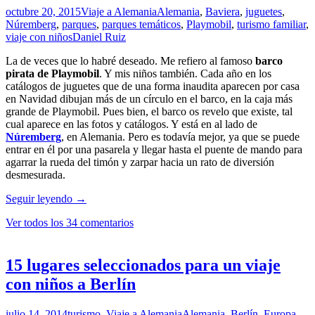
octubre 20, 2015
Viaje a Alemania
Alemania
,
Baviera
,
juguetes
,
Núremberg
,
parques
,
parques temáticos
,
Playmobil
,
turismo familiar
,
viaje con niños
Daniel Ruiz
La de veces que lo habré deseado. Me refiero al famoso
barco
pirata de Playmobil
. Y mis niños también. Cada año en los
catálogos de juguetes que de una forma inaudita aparecen por casa
en Navidad dibujan más de un círculo en el barco, en la caja más
grande de Playmobil. Pues bien, el barco os revelo que existe, tal
cual aparece en las fotos y catálogos. Y está en al lado de
Núremberg
, en Alemania. Pero es todavía mejor, ya que se puede
entrar en él por una pasarela y llegar hasta el puente de mando para
agarrar la rueda del timón y zarpar hacia un rato de diversión
desmesurada.
Disfrutando
Seguir leyendo
→
a
Ver todos los 34 comentarios
tope
en
el
Playmobil
15 lugares seleccionados para un viaje
Fun
con niños a Berlín
Park
de
Núremberg,
julio 14, 2014
turismo
,
Viaje a Alemania
Alemania
,
Berlín
,
Europa
,