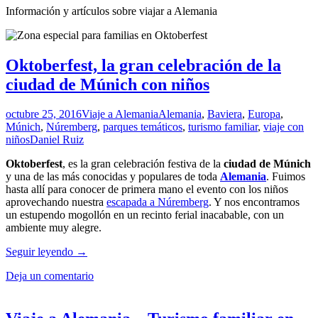
Información y artículos sobre viajar a Alemania
Oktoberfest, la gran celebración de la
ciudad de Múnich con niños
octubre 25, 2016
Viaje a Alemania
Alemania
,
Baviera
,
Europa
,
Múnich
,
Núremberg
,
parques temáticos
,
turismo familiar
,
viaje con
niños
Daniel Ruiz
Oktoberfest
, es la gran celebración festiva de la
ciudad de Múnich
y una de las más conocidas y populares de toda
Alemania
. Fuimos
hasta allí para conocer de primera mano el evento con los niños
aprovechando nuestra
escapada a Núremberg
. Y nos encontramos
un estupendo mogollón en un recinto ferial inacabable, con un
ambiente muy alegre.
Oktoberfest,
Seguir leyendo
→
la
Deja un comentario
gran
celebración
de
la