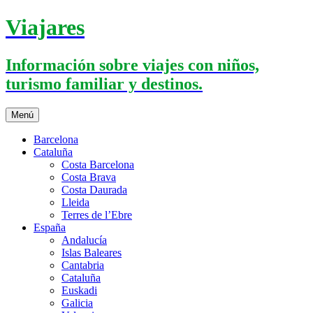
Saltar
Viajares
al
contenido
Información sobre viajes con niños,
turismo familiar y destinos.
Menú
Barcelona
Cataluña
Costa Barcelona
Costa Brava
Costa Daurada
Lleida
Terres de l’Ebre
España
Andalucía
Islas Baleares
Cantabria
Cataluña
Euskadi
Galicia