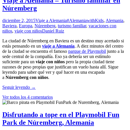
Viaje a Alemania – Turismo familiar en
ciudad
Núremberg
de
Múnich
con
diciembre 2, 2015
Viaje a Alemania
#AlemaniawithKids
,
Alemania
,
niños
Baviera
,
Europa
,
Núremberg
,
turismo familiar
,
vacaciones con
niños
,
viaje con niños
Daniel Ruiz
La ciudad de Núremberg en Baviera es un destino muy acertado si
estás pensando en un
viaje a Alemania
. A diez minutos del centro
de la ciudad se encuentra el famoso
parque de Playmobil
junto a la
sede central de la compañía. Eso ya debería ser un estímulo
suficiente para un
viaje con niños
pero la propia ciudad tiene
razones de peso propias que justifican un vuelo hasta allí. Sigue
leyendo para saber qué ver y qué hacer en una escapada
a
Núremberg con niños
.
Viaje
Seguir leyendo
→
a
Ver todos los 4 comentarios
Alemania
–
Turismo
familiar
Disfrutando a tope en el Playmobil Fun
en
Park de Núremberg, Alemania
Núremberg