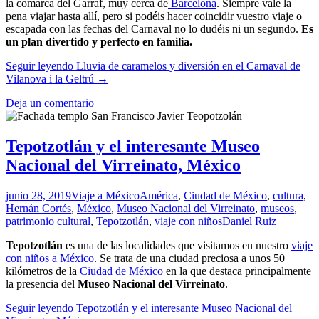
la comarca del Garraf, muy cerca de
Barcelona
. Siempre vale la
pena viajar hasta allí, pero si podéis hacer coincidir vuestro viaje o
escapada con las fechas del Carnaval no lo dudéis ni un segundo.
Es
un plan divertido y perfecto en familia.
Seguir leyendo
Lluvia de caramelos y diversión en el Carnaval de
Vilanova i la Geltrú
→
Deja un comentario
Tepotzotlán y el interesante Museo
Nacional del Virreinato, México
junio 28, 2019
Viaje a México
América
,
Ciudad de México
,
cultura
,
Hernán Cortés
,
México
,
Museo Nacional del Virreinato
,
museos
,
patrimonio cultural
,
Tepotzotlán
,
viaje con niños
Daniel Ruiz
Tepotzotlán
es una de las localidades que visitamos en nuestro
viaje
con niños a México
. Se trata de una ciudad preciosa a unos 50
kilómetros de la
Ciudad de México
en la que destaca principalmente
la presencia del
Museo Nacional del Virreinato
.
Seguir leyendo
Tepotzotlán y el interesante Museo Nacional del