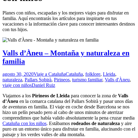
Planes con niños, escapadas y los mejores viajes para disfrutar en
familia. Aquí encontrarás los artículos para inspirarte en tus
vacaciones o la información clave para conocer interesantes destinos
con tus hijos.
Valls d’Àneu – Montaña y naturaleza en
familia
agosto 30, 2020
Viaje a Cataluña
Cataluña
,
folklore
,
Lleida
,
naturaleza
,
Pallars Sobirà
,
Pirineos
,
turismo familiar
,
Valls d'Àneu
,
viaje con niños
Daniel Ruiz
Viajamos a los
Pirineos de Lleida
para conocer la zona de
Valls
d’Àneu
en la comarca catalana del Pallars Sobirà y pasar unos días
de aventuras en familia. El viaje en coche desde Barcelona se nos
hizo un pelín pesado pero al cabo de unos minutos de aterrizar
comprendimos que había valido absolutamente la pena cruzar media
Cataluña con los niños
. Estábamos
rodeados de naturaleza
y aire
puro en un entorno único para disfrutar en familia, alucinando con el
paisaje y los verdes valles de alta montaña.