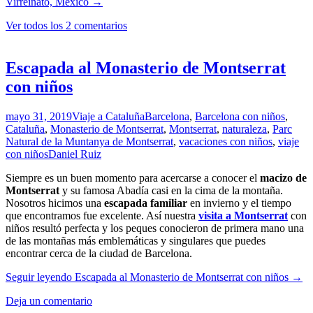
Virreinato, México
→
Ver todos los 2 comentarios
Escapada al Monasterio de Montserrat
con niños
mayo 31, 2019
Viaje a Cataluña
Barcelona
,
Barcelona con niños
,
Cataluña
,
Monasterio de Montserrat
,
Montserrat
,
naturaleza
,
Parc
Natural de la Muntanya de Montserrat
,
vacaciones con niños
,
viaje
con niños
Daniel Ruiz
Siempre es un buen momento para acercarse a conocer el
macizo de
Montserrat
y su famosa Abadía casi en la cima de la montaña.
Nosotros hicimos una
escapada familiar
en invierno y el tiempo
que encontramos fue excelente. Así nuestra
visita a Montserrat
con
niños resultó perfecta y los peques conocieron de primera mano una
de las montañas más emblemáticas y singulares que puedes
encontrar cerca de la ciudad de Barcelona.
Seguir leyendo
Escapada al Monasterio de Montserrat con niños
→
Deja un comentario