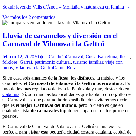
Seguir leyendo
Valls d’Àneu – Montaña y naturaleza en familia
→
Ver todos los 2 comentarios
Lluvia de caramelos y diversión en el
Carnaval de Vilanova i la Geltrú
febrero 12, 2020
Viaje a Cataluña
Carnaval
,
Costa Barcelona
,
fiesta
,
folklore
,
Garraf
,
patrimonio cultural
,
turismo familiar
,
viaje con
niños
,
Vilanova i la Geltrú
Daniel Ruiz
Si en casa sois amantes de la fiesta, los disfraces, la música y los
caramelos,
el Carnaval de Vilanova i la Geltrú os encantará
. Es
uno de los más reputados de toda la Península y muy destacado en
Cataluña
. Sí, son muchas las localidades que hablan con orgullo de
su Carnaval, así que para no herir sensibilidades evitaremos decir
que es
el mejor Carnaval del mundo
, pero lo cierto es que en
cualquier
lista de carnavales top
debería aparecer en los primeros
puestos.
El Carnaval de Carnaval de Vilanova i la Geltrú es una excusa
perfecta para visitar esta pequeña ciudad costera catalana, capital de