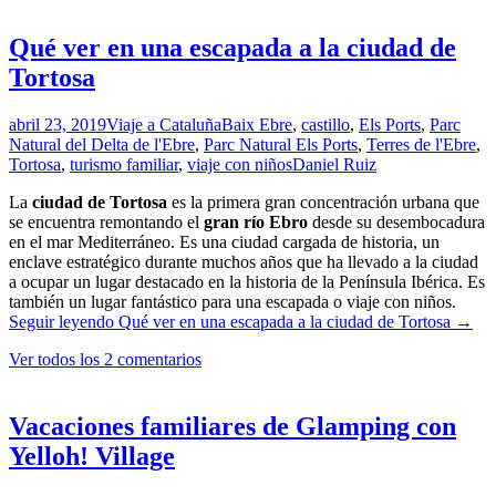
Qué ver en una escapada a la ciudad de
Tortosa
abril 23, 2019
Viaje a Cataluña
Baix Ebre
,
castillo
,
Els Ports
,
Parc
Natural del Delta de l'Ebre
,
Parc Natural Els Ports
,
Terres de l'Ebre
,
Tortosa
,
turismo familiar
,
viaje con niños
Daniel Ruiz
La
ciudad de Tortosa
es la primera gran concentración urbana que
se encuentra remontando el
gran río Ebro
desde su desembocadura
en el mar Mediterráneo. Es una ciudad cargada de historia, un
enclave estratégico durante muchos años que ha llevado a la ciudad
a ocupar un lugar destacado en la historia de la Península Ibérica. Es
también un lugar fantástico para una escapada o viaje con niños.
Seguir leyendo
Qué ver en una escapada a la ciudad de Tortosa
→
Ver todos los 2 comentarios
Vacaciones familiares de Glamping con
Yelloh! Village