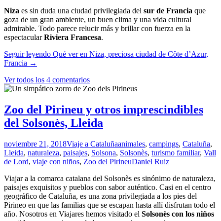
Niza
es sin duda una ciudad privilegiada del
sur de Francia
que
goza de un gran ambiente, un buen clima y una vida cultural
admirable. Todo parece relucir más y brillar con fuerza en la
espectacular
Riviera Francesa
.
Seguir leyendo
Qué ver en Niza, preciosa ciudad de Côte d’Azur,
Francia
→
Ver todos los 4 comentarios
Zoo del Pirineu y otros imprescindibles
del Solsonès, Lleida
noviembre 21, 2018
Viaje a Cataluña
animales
,
campings
,
Cataluña
,
Lleida
,
naturaleza
,
paisajes
,
Solsona
,
Solsonès
,
turismo familiar
,
Vall
de Lord
,
viaje con niños
,
Zoo del Pirineu
Daniel Ruiz
Viajar a la comarca catalana del Solsonès es sinónimo de naturaleza,
paisajes exquisitos y pueblos con sabor auténtico. Casi en el centro
geográfico de Cataluña, es una zona privilegiada a los pies del
Pirineo en que las familias que se escapan hasta allí disfrutan todo el
año. Nosotros en Viajares hemos visitado el
Solsonès con los niños