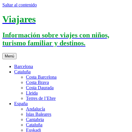
Saltar al contenido
Viajares
Información sobre viajes con niños,
turismo familiar y destinos.
Menú
Barcelona
Cataluña
Costa Barcelona
Costa Brava
Costa Daurada
Lleida
Terres de l’Ebre
España
Andalucía
Islas Baleares
Cantabria
Cataluña
Euskadi