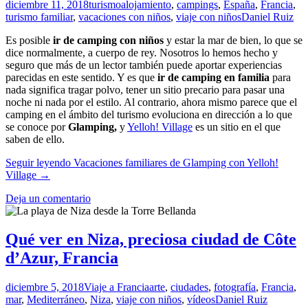
diciembre 11, 2018
turismo
alojamiento
,
campings
,
España
,
Francia
,
turismo familiar
,
vacaciones con niños
,
viaje con niños
Daniel Ruiz
Es posible
ir de camping con niños
y estar la mar de bien, lo que se
dice normalmente, a cuerpo de rey. Nosotros lo hemos hecho y
seguro que más de un lector también puede aportar experiencias
parecidas en este sentido. Y es que
ir de camping en familia
para
nada significa tragar polvo, tener un sitio precario para pasar una
noche ni nada por el estilo. Al contrario, ahora mismo parece que el
camping en el ámbito del turismo evoluciona en dirección a lo que
se conoce por
Glamping,
y
Yelloh! Village
es un sitio en el que
saben de ello.
Seguir leyendo
Vacaciones familiares de Glamping con Yelloh!
Village
→
Deja un comentario
Qué ver en Niza, preciosa ciudad de Côte
d’Azur, Francia
diciembre 5, 2018
Viaje a Francia
arte
,
ciudades
,
fotografía
,
Francia
,
mar
,
Mediterráneo
,
Niza
,
viaje con niños
,
vídeos
Daniel Ruiz