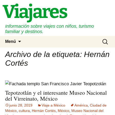
Saltar
Viajares
al
contenido
Información sobre viajes con niños, turismo
familiar y destinos.
Buscar
Menú
Archivo de la etiqueta: Hernán
Cortés
Tepotzotlán y el interesante Museo Nacional
del Virreinato, México
junio 28, 2019
Viaje a México
América
,
Ciudad de
México
,
cultura
,
Hernán Cortés
,
México
,
Museo Nacional del