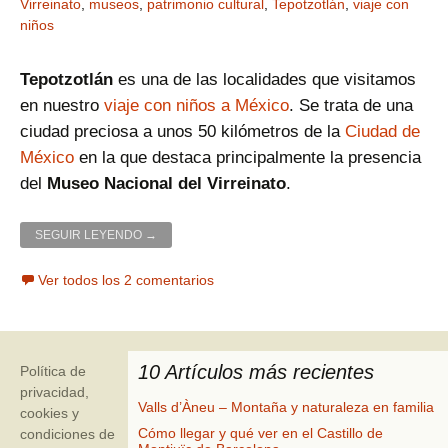
Virreinato
,
museos
,
patrimonio cultural
,
Tepotzotlán
,
viaje con
niños
Tepotzotlán
es una de las localidades que visitamos
en nuestro
viaje con niños a México
. Se trata de una
ciudad preciosa a unos 50 kilómetros de la
Ciudad de
México
en la que destaca principalmente la presencia
del
Museo Nacional del Virreinato
.
TEPOTZOTLÁN Y EL INTERESANTE MUSEO NACIONA
SEGUIR LEYENDO
→
Ver todos los 2 comentarios
10 Artículos más recientes
Política de
privacidad,
Valls d’Àneu – Montaña y naturaleza en familia
cookies y
Cómo llegar y qué ver en el Castillo de
condiciones de