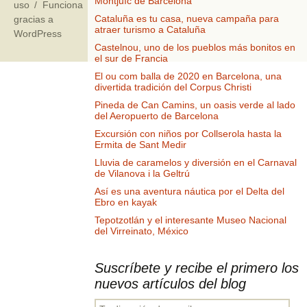
Montjuïc de Barcelona
uso
Funciona
Cataluña es tu casa, nueva campaña para
gracias a
atraer turismo a Cataluña
WordPress
Castelnou, uno de los pueblos más bonitos en
el sur de Francia
El ou com balla de 2020 en Barcelona, una
divertida tradición del Corpus Christi
Pineda de Can Camins, un oasis verde al lado
del Aeropuerto de Barcelona
Excursión con niños por Collserola hasta la
Ermita de Sant Medir
Lluvia de caramelos y diversión en el Carnaval
de Vilanova i la Geltrú
Así es una aventura náutica por el Delta del
Ebro en kayak
Tepotzotlán y el interesante Museo Nacional
del Virreinato, México
Suscríbete y recibe el primero los
nuevos artículos del blog
Tu