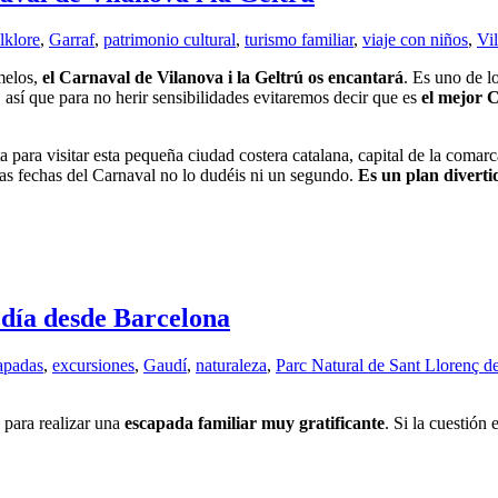
lklore
,
Garraf
,
patrimonio cultural
,
turismo familiar
,
viaje con niños
,
Vil
amelos,
el Carnaval de Vilanova i la Geltrú os encantará
. Es uno de l
 así que para no herir sensibilidades evitaremos decir que es
el mejor 
 para visitar esta pequeña ciudad costera catalana, capital de la comar
 las fechas del Carnaval no lo dudéis ni un segundo.
Es un plan divertid
 día desde Barcelona
apadas
,
excursiones
,
Gaudí
,
naturaleza
,
Parc Natural de Sant Llorenç d
 para realizar una
escapada familiar muy gratificante
. Si la cuestión