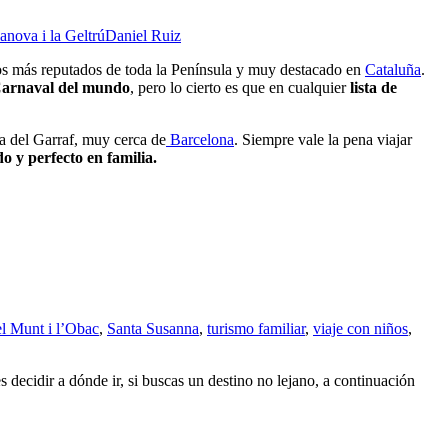
anova i la Geltrú
Daniel Ruiz
os más reputados de toda la Península y muy destacado en
Cataluña
.
Carnaval del mundo
, pero lo cierto es que en cualquier
lista de
ca del Garraf, muy cerca de
Barcelona
. Siempre vale la pena viajar
o y perfecto en familia.
el Munt i l’Obac
,
Santa Susanna
,
turismo familiar
,
viaje con niños
,
 es decidir a dónde ir, si buscas un destino no lejano, a continuación