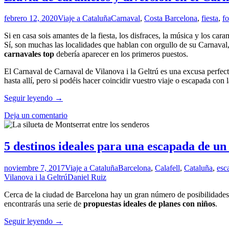
febrero 12, 2020
Viaje a Cataluña
Carnaval
,
Costa Barcelona
,
fiesta
,
fo
Si en casa sois amantes de la fiesta, los disfraces, la música y los car
Sí, son muchas las localidades que hablan con orgullo de su Carnaval,
carnavales top
debería aparecer en los primeros puestos.
El Carnaval de Carnaval de Vilanova i la Geltrú es una excusa perfecta
hasta allí, pero si podéis hacer coincidir vuestro viaje o escapada con
Lluvia
Seguir leyendo
→
de
Deja un comentario
caramelos
y
diversión
en
5 destinos ideales para una escapada de un
el
Carnaval
noviembre 7, 2017
Viaje a Cataluña
Barcelona
,
Calafell
,
Cataluña
,
esc
de
Vilanova i la Geltrú
Daniel Ruiz
Vilanova
i
Cerca de la ciudad de Barcelona hay un gran número de posibilidades
la
encontrarás una serie de
propuestas ideales de planes con niños
.
Geltrú
5
Seguir leyendo
→