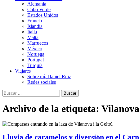
Alemania
Cabo Verde
Estados Unidos
Francia
Islandia
Italia
Malta
Marruecos
México
Noruega
Portugal
Turquía
Viajares
Sobre mí, Daniel Ruiz
Redes sociales
Buscar:
Archivo de la etiqueta: Vilanova
Lluvia de caramelos y diversión en el Carn