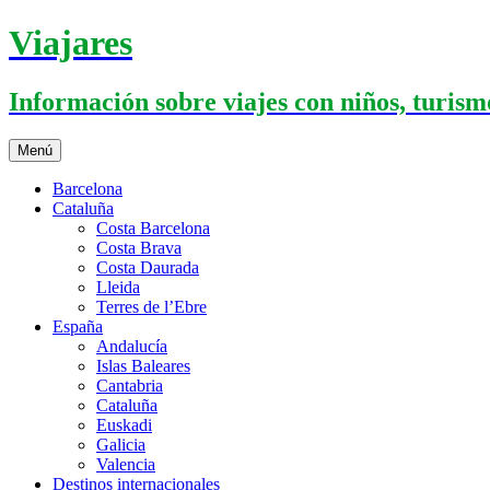
Saltar
Viajares
al
contenido
Información sobre viajes con niños, turismo
Menú
Barcelona
Cataluña
Costa Barcelona
Costa Brava
Costa Daurada
Lleida
Terres de l’Ebre
España
Andalucía
Islas Baleares
Cantabria
Cataluña
Euskadi
Galicia
Valencia
Destinos internacionales