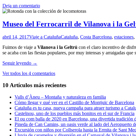
destinos
Deja un comentario
ideales
para
una
escapada
Museo del Ferrocarril de Vilanova i la Gel
de
un
abril 14, 2017
Viaje a Cataluña
Cataluña
,
Costa Barcelona
,
estaciones
,
día
desde
Fuimos de viaje a
Vilanova i la Geltrú
con el claro incentivo de disf
Barcelona
se acaba con las fiestas populares, por muy intensas y arraigadas qu
Museo
Seguir leyendo
→
del
Ver todos los 4 comentarios
Ferrocarril
de
10 Artículos más recientes
Vilanova
i
la
Valls d’Àneu – Montaña y naturaleza en familia
Geltrú
Cómo llegar y qué ver en el Castillo de Montjuïc de Barcelona
Cataluña es tu casa, nueva campaña para atraer turismo a Catal
Castelnou, uno de los pueblos más bonitos en el sur de Francia
El ou com balla de 2020 en Barcelona, una divertida tradición 
Pineda de Can Camins, un oasis verde al lado del Aeropuerto 
Excursión con niños por Collserola hasta la Ermita de Sant Med
Lluvia de caramelos y diversión en el Carnaval de Vilanova i la