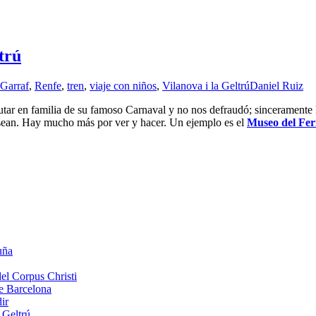
trú
Garraf
,
Renfe
,
tren
,
viaje con niños
,
Vilanova i la Geltrú
Daniel Ruiz
rutar en familia de su famoso Carnaval y no nos defraudó; sinceramente 
e sean. Hay mucho más por ver y hacer. Un ejemplo es el
Museo del Fer
uña
del Corpus Christi
de Barcelona
ir
 Geltrú