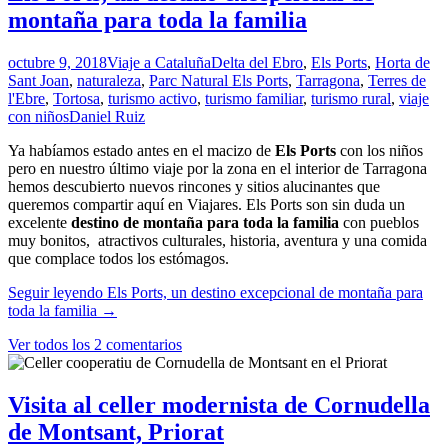
montaña para toda la familia
octubre 9, 2018
Viaje a Cataluña
Delta del Ebro
,
Els Ports
,
Horta de
Sant Joan
,
naturaleza
,
Parc Natural Els Ports
,
Tarragona
,
Terres de
l'Ebre
,
Tortosa
,
turismo activo
,
turismo familiar
,
turismo rural
,
viaje
con niños
Daniel Ruiz
Ya habíamos estado antes en el macizo de
Els Ports
con los niños
pero en nuestro último viaje por la zona en el interior de Tarragona
hemos descubierto nuevos rincones y sitios alucinantes que
queremos compartir aquí en Viajares. Els Ports son sin duda un
excelente
destino de montaña para toda la familia
con pueblos
muy bonitos, atractivos culturales, historia, aventura y una comida
que complace todos los estómagos.
Seguir leyendo
Els Ports, un destino excepcional de montaña para
toda la familia
→
Ver todos los 2 comentarios
Visita al celler modernista de Cornudella
de Montsant, Priorat