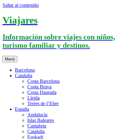
Saltar al contenido
Viajares
Información sobre viajes con niños,
turismo familiar y destinos.
Menú
Barcelona
Cataluña
Costa Barcelona
Costa Brava
Costa Daurada
Lleida
Terres de l’Ebre
España
Andalucía
Islas Baleares
Cantabria
Cataluña
Euskadi