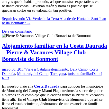
amigos que lo habían probado, así que nuestras expectativas eran
bastante elevadas. Llevaban razón y hasta es posible que se
quedaran cortos en su valoración tan positiva.
Seguir leyendo
Vía Verde de la Terra Alta desde Horta de Sant Joan
hasta Benifallet
→
Deja un comentario
Alojamiento familiar en la Costa Daurada
– Pierre & Vacances Village Club
Bonavista de Bonmont
mayo 30, 2017
Viaje a Cataluña
alojamiento
,
Baix Camp
,
Costa
Daurada
,
Mont-roig del Camp
,
Tarragona
,
turismo familiar
Daniel
Ruiz
En nuestro viaje a la
Costa Daurada
para conocer los municipios
de Mont-roig del Camp y Miami Platja tuvimos la suerte de poder
alojarnos en el complejo que la cadena francesa Pierre et Vacances
tiene allí. En el
Village Club Bonavista de Bonmont
, que así se
llama el establecimiento, disfrutamos de una estancia en familia
fenomenal.