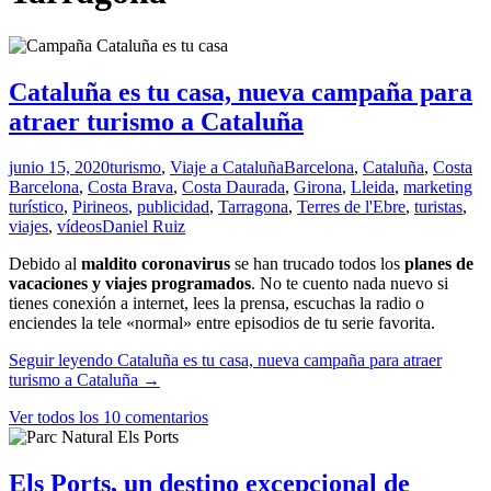
Cataluña es tu casa, nueva campaña para
atraer turismo a Cataluña
junio 15, 2020
turismo
,
Viaje a Cataluña
Barcelona
,
Cataluña
,
Costa
Barcelona
,
Costa Brava
,
Costa Daurada
,
Girona
,
Lleida
,
marketing
turístico
,
Pirineos
,
publicidad
,
Tarragona
,
Terres de l'Ebre
,
turistas
,
viajes
,
vídeos
Daniel Ruiz
Debido al
maldito coronavirus
se han trucado todos los
planes de
vacaciones y viajes programados
. No te cuento nada nuevo si
tienes conexión a internet, lees la prensa, escuchas la radio o
enciendes la tele «normal» entre episodios de tu serie favorita.
Seguir leyendo
Cataluña es tu casa, nueva campaña para atraer
turismo a Cataluña
→
Ver todos los 10 comentarios
Els Ports, un destino excepcional de