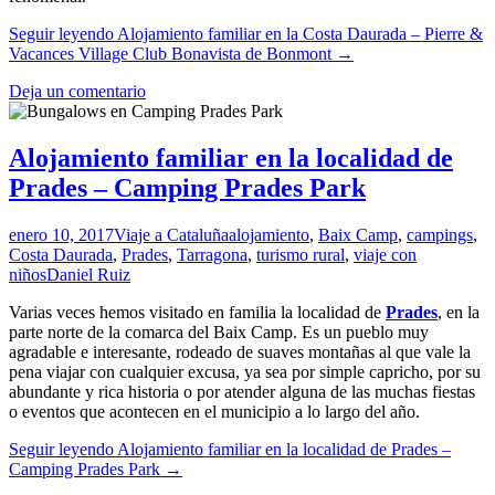
Seguir leyendo
Alojamiento familiar en la Costa Daurada – Pierre &
Vacances Village Club Bonavista de Bonmont
→
Deja un comentario
Alojamiento familiar en la localidad de
Prades – Camping Prades Park
enero 10, 2017
Viaje a Cataluña
alojamiento
,
Baix Camp
,
campings
,
Costa Daurada
,
Prades
,
Tarragona
,
turismo rural
,
viaje con
niños
Daniel Ruiz
Varias veces hemos visitado en familia la localidad de
Prades
, en la
parte norte de la comarca del Baix Camp. Es un pueblo muy
agradable e interesante, rodeado de suaves montañas al que vale la
pena viajar con cualquier excusa, ya sea por simple capricho, por su
abundante y rica historia o por atender alguna de las muchas fiestas
o eventos que acontecen en el municipio a lo largo del año.
Seguir leyendo
Alojamiento familiar en la localidad de Prades –
Camping Prades Park
→