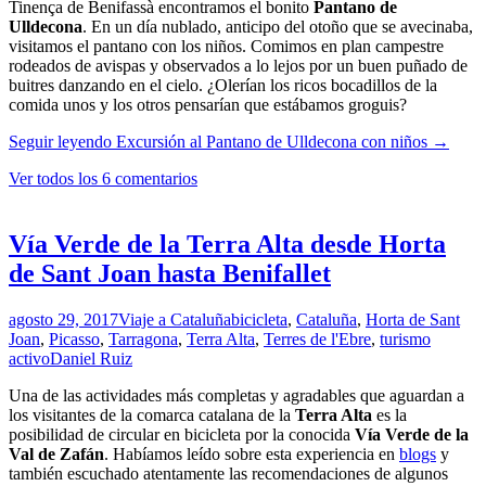
Tinença de Benifassà encontramos el bonito
Pantano de
Ulldecona
. En un día nublado, anticipo del otoño que se avecinaba,
visitamos el pantano con los niños. Comimos en plan campestre
rodeados de avispas y observados a lo lejos por un buen puñado de
buitres danzando en el cielo. ¿Olerían los ricos bocadillos de la
comida unos y los otros pensarían que estábamos groguis?
Seguir leyendo
Excursión al Pantano de Ulldecona con niños
→
Ver todos los 6 comentarios
Vía Verde de la Terra Alta desde Horta
de Sant Joan hasta Benifallet
agosto 29, 2017
Viaje a Cataluña
bicicleta
,
Cataluña
,
Horta de Sant
Joan
,
Picasso
,
Tarragona
,
Terra Alta
,
Terres de l'Ebre
,
turismo
activo
Daniel Ruiz
Una de las actividades más completas y agradables que aguardan a
los visitantes de la comarca catalana de la
Terra Alta
es la
posibilidad de circular en bicicleta por la conocida
Vía Verde de la
Val de Zafán
. Habíamos leído sobre esta experiencia en
blogs
y
también escuchado atentamente las recomendaciones de algunos