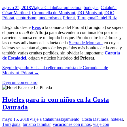
agosto 25, 2018
Viaje a Cataluña
arquitectura
,
bodegas
,
Cataluña
,
Cèsar Martinell
,
Cornudella de Montsant
,
DO Montsant
,
DOQ
Priorat
,
enoturismo
,
modernismo
,
Priorat
,
Tarragona
Daniel Ruiz
Llegando desde
Reus
a la comarca del Priorat (Tarragona) se supera
el puerto o
coll
de Alforja para descender a continuación por una
carretera sinuosa entre un tupido bosque. Pronto entre los árboles y
las curvas adivinamos la silueta de la
Sierra de Montsant
en cuyas
laderas se asientan algunos de los pueblos más bonitos de la zona y
también varias ermitas perdidas, sin olvidar la importante
Cartuja
de Escaladei
, origen y núcleo histórico del
Priorat
.
Seguir leyendo
Visita al celler modernista de Cornudella de
Montsant, Priorat
→
Deja un comentario
Hoteles para ir con niños en la Costa
Daurada
mayo 15, 2018
Viaje a Cataluña
alojamiento
,
Costa Daurada
,
hoteles
,
Tarragona
,
turismo familiar
,
vacaciones con niños
,
viaje con