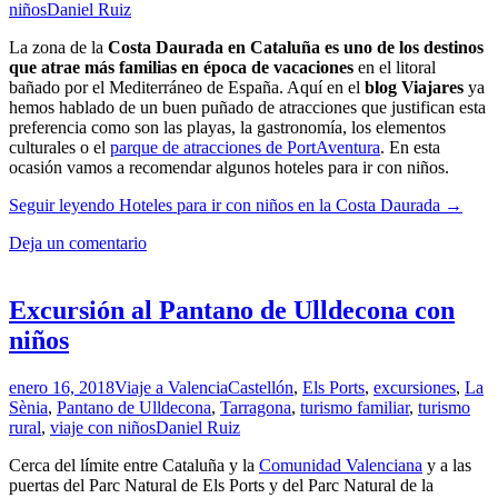
niños
Daniel Ruiz
La zona de la
Costa Daurada en Cataluña es uno de los destinos
que atrae más familias en época de vacaciones
en el litoral
bañado por el Mediterráneo de España. Aquí en el
blog Viajares
ya
hemos hablado de un buen puñado de atracciones que justifican esta
preferencia como son las playas, la gastronomía, los elementos
culturales o el
parque de atracciones de PortAventura
. En esta
ocasión vamos a recomendar algunos hoteles para ir con niños.
Seguir leyendo
Hoteles para ir con niños en la Costa Daurada
→
Deja un comentario
Excursión al Pantano de Ulldecona con
niños
enero 16, 2018
Viaje a Valencia
Castellón
,
Els Ports
,
excursiones
,
La
Sènia
,
Pantano de Ulldecona
,
Tarragona
,
turismo familiar
,
turismo
rural
,
viaje con niños
Daniel Ruiz
Cerca del límite entre Cataluña y la
Comunidad Valenciana
y a las
puertas del Parc Natural de Els Ports y del Parc Natural de la