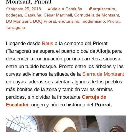
Montsant, Priorat
agosto 25, 2018
Viaje a Cataluña
arquitectura
,
bodegas
,
Cataluña
,
Cèsar Martinell
,
Cornudella de Montsant
,
DO Montsant
,
DOQ Priorat
,
enoturismo
,
modernismo
,
Priorat
,
Tarragona
Llegando desde
Reus
a la comarca del Priorat
(Tarragona) se supera el puerto o
coll
de Alforja para
descender a continuación por una carretera sinuosa
entre un tupido bosque. Pronto entre los árboles y las
curvas adivinamos la silueta de la
Sierra de Montsant
en cuyas laderas se asientan algunos de los pueblos
más bonitos de la zona y también varias ermitas
perdidas, sin olvidar la importante
Cartuja de
Escaladei
, origen y núcleo histórico del
Priorat
.