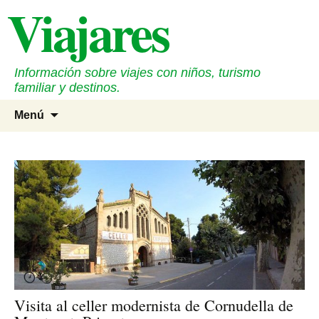
Viajares
Saltar
al
contenido
Información sobre viajes con niños, turismo
familiar y destinos.
Buscar
Menú
Visita al celler modernista de Cornudella de