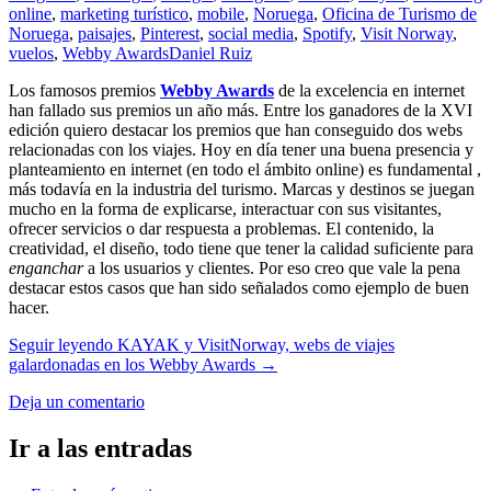
online
,
marketing turístico
,
mobile
,
Noruega
,
Oficina de Turismo de
Noruega
,
paisajes
,
Pinterest
,
social media
,
Spotify
,
Visit Norway
,
vuelos
,
Webby Awards
Daniel Ruiz
Los famosos premios
Webby Awards
de la excelencia en internet
han fallado sus premios un año más. Entre los ganadores de la XVI
edición quiero destacar los premios que han conseguido dos webs
relacionadas con los viajes. Hoy en día tener una buena presencia y
planteamiento en internet (en todo el ámbito online) es fundamental ,
más todavía en la industria del turismo. Marcas y destinos se juegan
mucho en la forma de explicarse, interactuar con sus visitantes,
ofrecer servicios o dar respuesta a problemas. El contenido, la
creatividad, el diseño, todo tiene que tener la calidad suficiente para
enganchar
a los usuarios y clientes. Por eso creo que vale la pena
destacar estos casos que han sido señalados como ejemplo de buen
hacer.
Seguir leyendo
KAYAK y VisitNorway, webs de viajes
galardonadas en los Webby Awards
→
Deja un comentario
Ir a las entradas