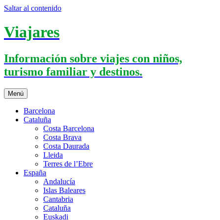
Saltar al contenido
Viajares
Información sobre viajes con niños,
turismo familiar y destinos.
Menú
Barcelona
Cataluña
Costa Barcelona
Costa Brava
Costa Daurada
Lleida
Terres de l’Ebre
España
Andalucía
Islas Baleares
Cantabria
Cataluña
Euskadi