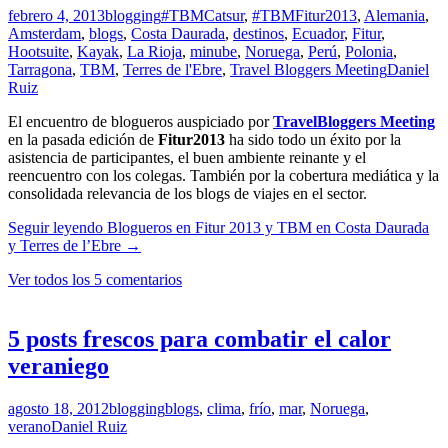
febrero 4, 2013
blogging
#TBMCatsur
,
#TBMFitur2013
,
Alemania
,
Amsterdam
,
blogs
,
Costa Daurada
,
destinos
,
Ecuador
,
Fitur
,
Hootsuite
,
Kayak
,
La Rioja
,
minube
,
Noruega
,
Perú
,
Polonia
,
Tarragona
,
TBM
,
Terres de l'Ebre
,
Travel Bloggers Meeting
Daniel
Ruiz
El encuentro de blogueros auspiciado por
TravelBloggers Meeting
en la pasada edición de
Fitur2013
ha sido todo un éxito por la
asistencia de participantes, el buen ambiente reinante y el
reencuentro con los colegas. También por la cobertura mediática y la
consolidada relevancia de los blogs de viajes en el sector.
Seguir leyendo
Blogueros en Fitur 2013 y TBM en Costa Daurada
y Terres de l’Ebre
→
Ver todos los 5 comentarios
5 posts frescos para combatir el calor
veraniego
agosto 18, 2012
blogging
blogs
,
clima
,
frío
,
mar
,
Noruega
,
verano
Daniel Ruiz