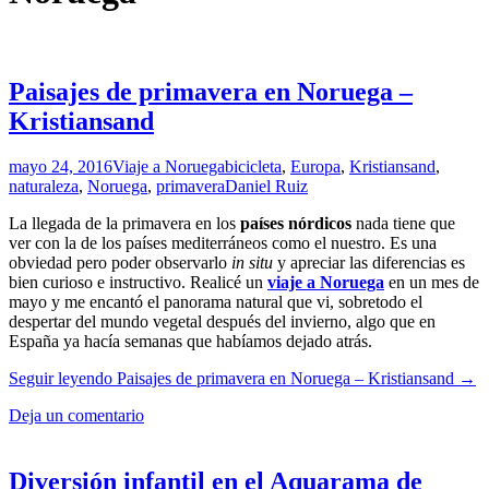
Paisajes de primavera en Noruega –
Kristiansand
mayo 24, 2016
Viaje a Noruega
bicicleta
,
Europa
,
Kristiansand
,
naturaleza
,
Noruega
,
primavera
Daniel Ruiz
La llegada de la primavera en los
países nórdicos
nada tiene que
ver con la de los países mediterráneos como el nuestro. Es una
obviedad pero poder observarlo
in situ
y apreciar las diferencias es
bien curioso e instructivo. Realicé un
viaje a Noruega
en un mes de
mayo y me encantó el panorama natural que vi, sobretodo el
despertar del mundo vegetal después del invierno, algo que en
España ya hacía semanas que habíamos dejado atrás.
Seguir leyendo
Paisajes de primavera en Noruega – Kristiansand
→
Deja un comentario
Diversión infantil en el Aquarama de