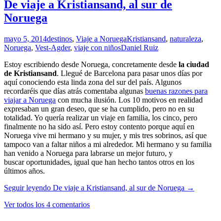
De viaje a Kristiansand, al sur de
Noruega
mayo 5, 2014
destinos
,
Viaje a Noruega
Kristiansand
,
naturaleza
,
Noruega
,
Vest-Agder
,
viaje con niños
Daniel Ruiz
Estoy escribiendo desde Noruega, concretamente desde
la ciudad
de Kristiansand
. Llegué de Barcelona para pasar unos días por
aquí conociendo esta linda zona del sur del país. Algunos
recordaréis que días atrás comentaba algunas
buenas razones para
viajar a Noruega
con mucha ilusión. Los 10 motivos en realidad
expresaban un gran deseo, que se ha cumplido, pero no en su
totalidad. Yo quería realizar un viaje en familia, los cinco, pero
finalmente no ha sido así. Pero estoy contento porque aquí en
Noruega vive mi hermano y su mujer, y mis tres sobrinos, así que
tampoco van a faltar niños a mi alrededor. Mi hermano y su familia
han venido a Noruega para labrarse un mejor futuro, y
buscar oportunidades, igual que han hecho tantos otros en los
últimos años.
Seguir leyendo
De viaje a Kristiansand, al sur de Noruega
→
Ver todos los 4 comentarios