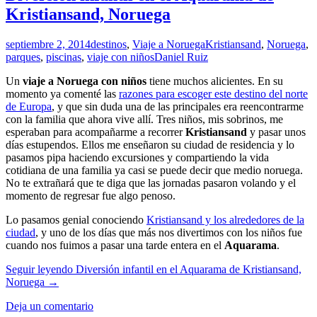
Kristiansand, Noruega
septiembre 2, 2014
destinos
,
Viaje a Noruega
Kristiansand
,
Noruega
,
parques
,
piscinas
,
viaje con niños
Daniel Ruiz
Un
viaje a Noruega con niños
tiene muchos alicientes. En su
momento ya comenté las
razones para escoger este destino del norte
de Europa
, y que sin duda una de las principales era reencontrarme
con la familia que ahora vive allí. Tres niños, mis sobrinos, me
esperaban para acompañarme a recorrer
Kristiansand
y pasar unos
días estupendos. Ellos me enseñaron su ciudad de residencia y lo
pasamos pipa haciendo excursiones y compartiendo la vida
cotidiana de una familia ya casi se puede decir que medio noruega.
No te extrañará que te diga que las jornadas pasaron volando y el
momento de regresar fue algo penoso.
Lo pasamos genial conociendo
Kristiansand y los alrededores de la
ciudad
, y uno de los días que más nos divertimos con los niños fue
cuando nos fuimos a pasar una tarde entera en el
Aquarama
.
Seguir leyendo
Diversión infantil en el Aquarama de Kristiansand,
Noruega
→
Deja un comentario