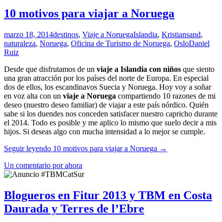
10 motivos para viajar a Noruega
marzo 18, 2014
destinos
,
Viaje a Noruega
Islandia
,
Kristiansand
,
naturaleza
,
Noruega
,
Oficina de Turismo de Noruega
,
Oslo
Daniel
Ruiz
Desde que disfrutamos de un
viaje a Islandia con niños
que siento
una gran atracción por los países del norte de Europa. En especial
dos de ellos, los escandinavos Suecia y Noruega. Hoy voy a soñar
en voz alta con un
viaje a Noruega
compartiendo 10 razones de mi
deseo (nuestro deseo familiar) de viajar a este país nórdico. Quién
sabe si los duendes nos conceden satisfacer nuestro capricho durante
el 2014. Todo es posible y me aplico lo mismo que suelo decir a mis
hijos. Si deseas algo con mucha intensidad a lo mejor se cumple.
Seguir leyendo
10 motivos para viajar a Noruega
→
Un comentario por ahora
Blogueros en Fitur 2013 y TBM en Costa
Daurada y Terres de l’Ebre