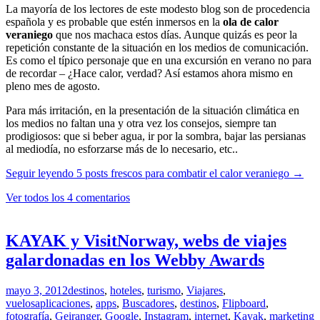
La mayoría de los lectores de este modesto blog son de procedencia
española y es probable que estén inmersos en la
ola de calor
veraniego
que nos machaca estos días. Aunque quizás es peor la
repetición constante de la situación en los medios de comunicación.
Es como el típico personaje que en una excursión en verano no para
de recordar – ¿Hace calor, verdad? Así estamos ahora mismo en
pleno mes de agosto.
Para más irritación, en la presentación de la situación climática en
los medios no faltan una y otra vez los consejos, siempre tan
prodigiosos: que si beber agua, ir por la sombra, bajar las persianas
al mediodía, no esforzarse más de lo necesario, etc..
Seguir leyendo
5 posts frescos para combatir el calor veraniego
→
Ver todos los 4 comentarios
KAYAK y VisitNorway, webs de viajes
galardonadas en los Webby Awards
mayo 3, 2012
destinos
,
hoteles
,
turismo
,
Viajares
,
vuelos
aplicaciones
,
apps
,
Buscadores
,
destinos
,
Flipboard
,
fotografía
,
Geiranger
,
Google
,
Instagram
,
internet
,
Kayak
,
marketing