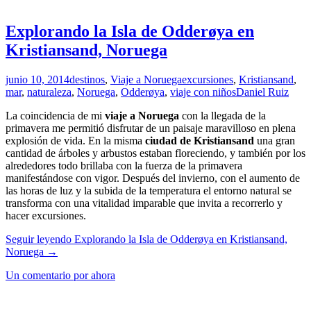
Explorando la Isla de Odderøya en
Kristiansand, Noruega
junio 10, 2014
destinos
,
Viaje a Noruega
excursiones
,
Kristiansand
,
mar
,
naturaleza
,
Noruega
,
Odderøya
,
viaje con niños
Daniel Ruiz
La coincidencia de mi
viaje a Noruega
con la llegada de la
primavera me permitió disfrutar de un paisaje maravilloso en plena
explosión de vida. En la misma
ciudad de Kristiansand
una gran
cantidad de árboles y arbustos estaban floreciendo, y también por los
alrededores todo brillaba con la fuerza de la primavera
manifestándose con vigor. Después del invierno, con el aumento de
las horas de luz y la subida de la temperatura el entorno natural se
transforma con una vitalidad imparable que invita a recorrerlo y
hacer excursiones.
Seguir leyendo
Explorando la Isla de Odderøya en Kristiansand,
Noruega
→
Un comentario por ahora