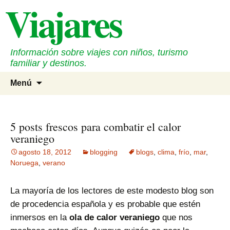
Viajares
Saltar
al
contenido
Información sobre viajes con niños, turismo
familiar y destinos.
Buscar
Menú
5 posts frescos para combatir el calor
veraniego
agosto 18, 2012
blogging
blogs
,
clima
,
frío
,
mar
,
Noruega
,
verano
La mayoría de los lectores de este modesto blog son
de procedencia española y es probable que estén
inmersos en la
ola de calor veraniego
que nos