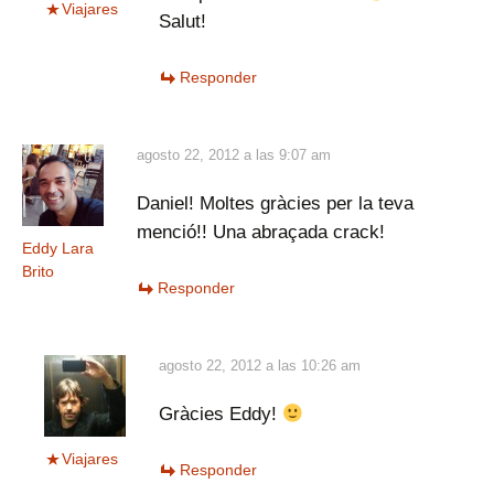
Viajares
Salut!
Responder
agosto 22, 2012 a las 9:07 am
Daniel! Moltes gràcies per la teva
menció!! Una abraçada crack!
Eddy Lara
Brito
Responder
agosto 22, 2012 a las 10:26 am
Gràcies Eddy!
Viajares
Responder