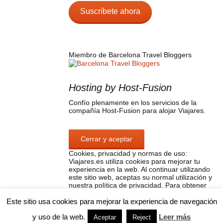
email
Suscríbete ahora
Miembro de Barcelona Travel Bloggers
Hosting by Host-Fusion
Confío plenamente en los servicios de la
compañía Host-Fusion para alojar Viajares.
Cookies, privacidad y normas de uso:
Viajares.es utiliza cookies para mejorar tu
experiencia en la web. Al continuar utilizando
este sitio web, aceptas su normal utilización y
nuestra política de privacidad. Para obtener
más información sobre su control y sobre
Este sitio usa cookies para mejorar la experiencia de navegación
nuestra política de privacidad y normas de uso
consulta aquí:
Política de cookies, privacidad y
y uso de la web.
Leer más
normas de uso
Aceptar
Reject