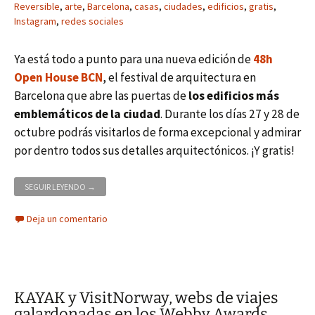
Reversible
,
arte
,
Barcelona
,
casas
,
ciudades
,
edificios
,
gratis
,
Instagram
,
redes sociales
Ya está todo a punto para una nueva edición de
48h
Open House BCN
, el festival de arquitectura en
Barcelona que abre las puertas de
los edificios más
emblemáticos de la ciudad
. Durante los días 27 y 28 de
octubre podrás visitarlos de forma excepcional y admirar
por dentro todos sus detalles arquitectónicos. ¡Y gratis!
48H OPEN HOUSE BARCELONA 2012
SEGUIR LEYENDO
→
Deja un comentario
KAYAK y VisitNorway, webs de viajes
galardonadas en los Webby Awards