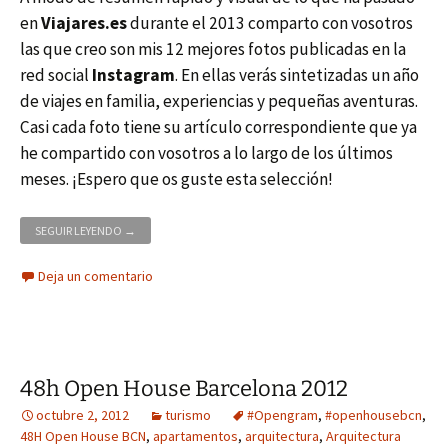
en
Viajares.es
durante el 2013 comparto con vosotros
las que creo son mis 12 mejores fotos publicadas en la
red social
Instagram
. En ellas verás sintetizadas un año
de viajes en familia, experiencias y pequeñas aventuras.
Casi cada foto tiene su artículo correspondiente que ya
he compartido con vosotros a lo largo de los últimos
meses. ¡Espero que os guste esta selección!
MIS 12 MEJORES FOTOS DE INSTAGRAM EN 2013
SEGUIR LEYENDO
→
Deja un comentario
48h Open House Barcelona 2012
octubre 2, 2012
turismo
#Opengram
,
#openhousebcn
,
48H Open House BCN
,
apartamentos
,
arquitectura
,
Arquitectura