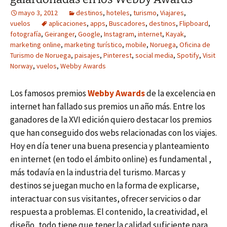
mayo 3, 2012
destinos
,
hoteles
,
turismo
,
Viajares
,
vuelos
aplicaciones
,
apps
,
Buscadores
,
destinos
,
Flipboard
,
fotografía
,
Geiranger
,
Google
,
Instagram
,
internet
,
Kayak
,
marketing online
,
marketing turístico
,
mobile
,
Noruega
,
Oficina de
Turismo de Noruega
,
paisajes
,
Pinterest
,
social media
,
Spotify
,
Visit
Norway
,
vuelos
,
Webby Awards
Los famosos premios
Webby Awards
de la excelencia en
internet han fallado sus premios un año más. Entre los
ganadores de la XVI edición quiero destacar los premios
que han conseguido dos webs relacionadas con los viajes.
Hoy en día tener una buena presencia y planteamiento
en internet (en todo el ámbito online) es fundamental ,
más todavía en la industria del turismo. Marcas y
destinos se juegan mucho en la forma de explicarse,
interactuar con sus visitantes, ofrecer servicios o dar
respuesta a problemas. El contenido, la creatividad, el
diseño, todo tiene que tener la calidad suficiente para