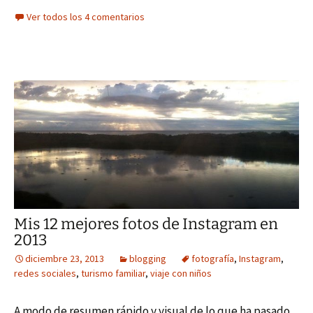
Ver todos los 4 comentarios
Mis 12 mejores fotos de Instagram en
2013
diciembre 23, 2013
blogging
fotografía
,
Instagram
,
redes sociales
,
turismo familiar
,
viaje con niños
A modo de resumen rápido y visual de lo que ha pasado