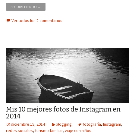
MEJORES FOTOS DE VIAJES EN INSTAGRAM DE 2015
SEGUIR LEYENDO
→
Ver todos los 2 comentarios
Mis 10 mejores fotos de Instagram en
2014
diciembre 19, 2014
blogging
fotografía
,
Instagram
,
redes sociales
,
turismo familiar
,
viaje con niños