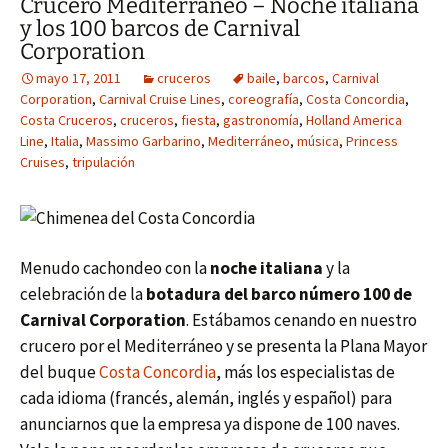
Crucero Mediterráneo – Noche italiana
y los 100 barcos de Carnival
Corporation
mayo 17, 2011
cruceros
baile
,
barcos
,
Carnival
Corporation
,
Carnival Cruise Lines
,
coreografía
,
Costa Concordia
,
Costa Cruceros
,
cruceros
,
fiesta
,
gastronomía
,
Holland America
Line
,
Italia
,
Massimo Garbarino
,
Mediterráneo
,
música
,
Princess
Cruises
,
tripulación
Menudo cachondeo con la
noche italiana
y la
celebración de la
botadura del barco número 100 de
Carnival Corporation
. Estábamos cenando en nuestro
crucero por el Mediterráneo y se presenta la Plana Mayor
del buque
Costa Concordia
, más los especialistas de
cada idioma (francés, alemán, inglés y español) para
anunciarnos que la empresa ya dispone de 100 naves.