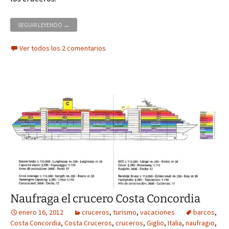
NO, YO NO HE ESTADO EN ROMA
SEGUIR LEYENDO
→
Ver todos los 2 comentarios
Naufraga el crucero Costa Concordia
enero 16, 2012
cruceros
,
turismo
,
vacaciones
barcos
,
Costa Concordia
,
Costa Cruceros
,
cruceros
,
Giglio
,
Italia
,
naufragio
,