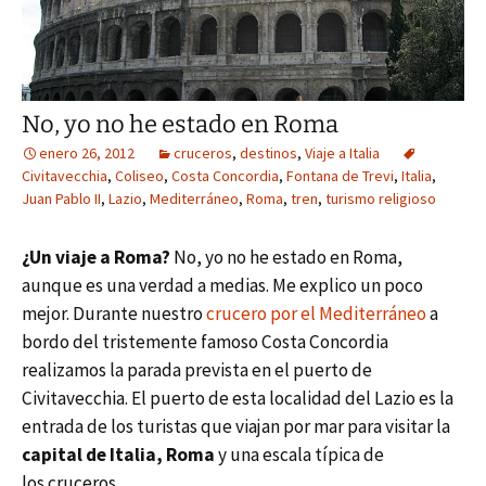
No, yo no he estado en Roma
enero 26, 2012
cruceros
,
destinos
,
Viaje a Italia
Civitavecchia
,
Coliseo
,
Costa Concordia
,
Fontana de Trevi
,
Italia
,
Juan Pablo II
,
Lazio
,
Mediterráneo
,
Roma
,
tren
,
turismo religioso
¿Un viaje a Roma?
No, yo no he estado en Roma,
aunque es una verdad a medias. Me explico un poco
mejor. Durante nuestro
crucero por el Mediterráneo
a
bordo del tristemente famoso Costa Concordia
realizamos la parada prevista en el puerto de
Civitavecchia. El puerto de esta localidad del Lazio es la
entrada de los turistas que viajan por mar para visitar la
capital de Italia, Roma
y una escala típica de
los cruceros.