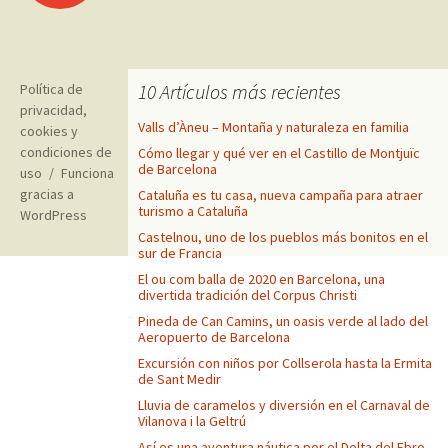
a
las
10 Artículos más recientes
Política de
privacidad,
entradas
Valls d’Àneu – Montaña y naturaleza en familia
cookies y
condiciones de
Cómo llegar y qué ver en el Castillo de Montjuïc
de Barcelona
uso
Funciona
gracias a
Cataluña es tu casa, nueva campaña para atraer
turismo a Cataluña
WordPress
Castelnou, uno de los pueblos más bonitos en el
sur de Francia
El ou com balla de 2020 en Barcelona, una
divertida tradición del Corpus Christi
Pineda de Can Camins, un oasis verde al lado del
Aeropuerto de Barcelona
Excursión con niños por Collserola hasta la Ermita
de Sant Medir
Lluvia de caramelos y diversión en el Carnaval de
Vilanova i la Geltrú
Así es una aventura náutica por el Delta del Ebro