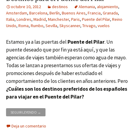
octubre 10, 2012
destinos
Alemania
,
alojamiento
,
Amsterdam
,
Barcelona
,
Berlín
,
Buenos Aires
,
Francia
,
Granada
,
Italia
,
Londres
,
Madrid
,
Manchester
,
Paris
,
Puente del Pilar
,
Reino
Unido
,
Roma
,
Rumbo
,
Sevilla
,
Skyscanner
,
Trivago
,
vuelos
Estamos ya a las puertas del
Puente del Pilar
. Un
puente deseado que por fin ya está aquí, y que las
agencias de viajes también esperan como agua de mayo.
Todas se lanzan a presentarnos sus ofertas de viajes y
promociones después de haber estudiado el
comportamiento de los clientes en años anteriores. Pero
¿Cuáles son los destinos preferidos de los españoles
para viajar en el Puente del Pilar?
DESTINOS PARA EL PUENTE DEL PILAR
SEGUIR LEYENDO
→
Deja un comentario