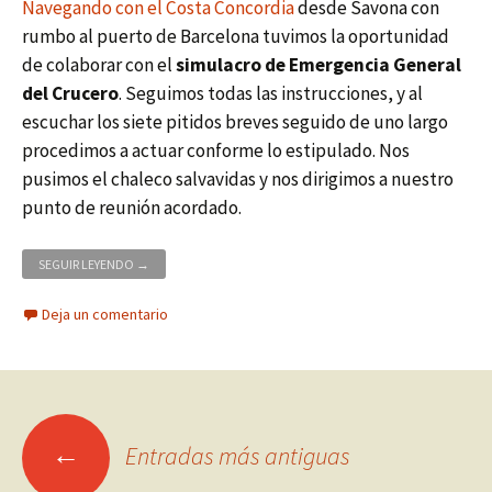
Navegando con el Costa Concordia
desde Savona con
rumbo al puerto de Barcelona tuvimos la oportunidad
de colaborar con el
simulacro de Emergencia General
del Crucero
. Seguimos todas las instrucciones, y al
escuchar los siete pitidos breves seguido de uno largo
procedimos a actuar conforme lo estipulado. Nos
pusimos el chaleco salvavidas y nos dirigimos a nuestro
punto de reunión acordado.
CRUCERO MEDITERRÁNEO – OPERACIONES DE SALVAMENTO ENT
SEGUIR LEYENDO
→
Deja un comentario
Ir
←
Entradas más antiguas