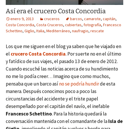
Así era el crucero Costa Concordia
enero 9, 2013
cruceros
barcos
,
camarote
,
capitán
,
Costa Concordia
,
Costa Cruceros
,
cubiertas
,
fotografía
,
Francesco
Schettino
,
Giglio
,
Italia
,
Mediterráneo
,
naufragio
,
rescate
Los que me siguen en el blog ya saben que he viajado en
el
crucero Costa Concordia
. Por suerte no en el último
y fatídico de sus viajes, el pasado 13 de enero de 2012.
Cuando escuché las noticias acerca de su hundimiento
no me lo podía creer… Imagino que como muchos,
pensaba que un barco así
no se podría hundir
de esta
manera. Después conocimos poco a poco las
circunstancias del accidente y el triste papel
desempeñado por el capitán del navío, el inefable
Francesco Schettino
. Para la historia quedará la
conversación mantenida con el comandante de la
Isla de
Giglio
, impeliendo al capitán a volver a bordo para