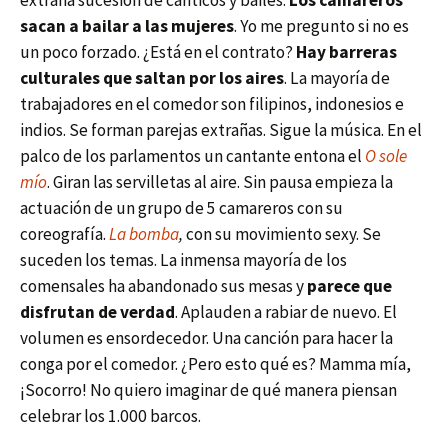
extraña sucesión de cánticos y bailes.
Los camareros
sacan a bailar a las mujeres
. Yo me pregunto si no es
un poco forzado. ¿Está en el contrato?
Hay barreras
culturales que saltan por los aires
. La mayoría de
trabajadores en el comedor son filipinos, indonesios e
indios. Se forman parejas extrañas. Sigue la música. En el
palco de los parlamentos un cantante entona el
O sole
mío
. Giran las servilletas al aire. Sin pausa empieza la
actuación de un grupo de 5 camareros con su
coreografía.
La bomba
,
con su movimiento sexy. Se
suceden los temas. La inmensa mayoría de los
comensales ha abandonado sus mesas y
parece que
disfrutan de verdad
. Aplauden a rabiar de nuevo. El
volumen es ensordecedor. Una canción para hacer la
conga por el comedor. ¿Pero esto qué es? Mamma mía,
¡Socorro! No quiero imaginar de qué manera piensan
celebrar los 1.000 barcos.