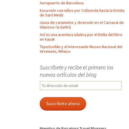
Aeropuerto de Barcelona
Excursión con niños por Collserola hasta la Ermita
de Sant Medir
Lluvia de caramelos y diversión en el Carnaval de
Vilanova i la Geltrú
Así es una aventura náutica por el Delta del Ebro
en kayak
Tepotzotlán y el interesante Museo Nacional del
Virreinato, México
Suscríbete y recibe el primero los
nuevos artículos del blog
Tu
dirección
de
email
Suscríbete ahora
Miembro de Barcelona Travel Bloggers