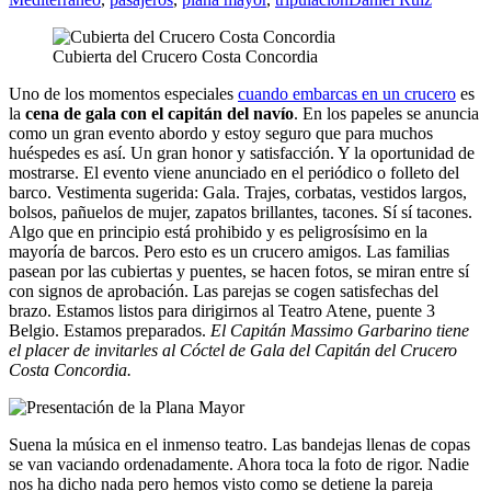
Cubierta del Crucero Costa Concordia
Uno de los momentos especiales
cuando embarcas en un crucero
es
la
cena de gala con el capitán del navío
. En los papeles se anuncia
como un gran evento abordo y estoy seguro que para muchos
huéspedes es así. Un gran honor y satisfacción. Y la oportunidad de
mostrarse. El evento viene anunciado en el periódico o folleto del
barco. Vestimenta sugerida: Gala. Trajes, corbatas, vestidos largos,
bolsos, pañuelos de mujer, zapatos brillantes, tacones. Sí sí tacones.
Algo que en principio está prohibido y es peligrosísimo en la
mayoría de barcos. Pero esto es un crucero amigos. Las familias
pasean por las cubiertas y puentes, se hacen fotos, se miran entre sí
con signos de aprobación. Las parejas se cogen satisfechas del
brazo. Estamos listos para dirigirnos al Teatro Atene, puente 3
Belgio. Estamos preparados.
El Capitán Massimo Garbarino tiene
el placer de invitarles al Cóctel de Gala del Capitán del Crucero
Costa Concordia.
Suena la música en el inmenso teatro. Las bandejas llenas de copas
se van vaciando ordenadamente. Ahora toca la foto de rigor. Nadie
nos ha dicho nada pero hemos visto como se detiene la pareja