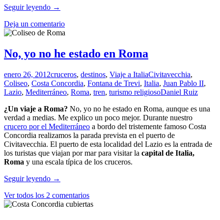
Feria&Workshop
Seguir leyendo
→
de
Deja un comentario
Cruceros
en
Granollers,
Barcelona
No, yo no he estado en Roma
enero 26, 2012
cruceros
,
destinos
,
Viaje a Italia
Civitavecchia
,
Coliseo
,
Costa Concordia
,
Fontana de Trevi
,
Italia
,
Juan Pablo II
,
Lazio
,
Mediterráneo
,
Roma
,
tren
,
turismo religioso
Daniel Ruiz
¿Un viaje a Roma?
No, yo no he estado en Roma, aunque es una
verdad a medias. Me explico un poco mejor. Durante nuestro
crucero por el Mediterráneo
a bordo del tristemente famoso Costa
Concordia realizamos la parada prevista en el puerto de
Civitavecchia. El puerto de esta localidad del Lazio es la entrada de
los turistas que viajan por mar para visitar la
capital de Italia,
Roma
y una escala típica de los cruceros.
No,
Seguir leyendo
→
yo
Ver todos los 2 comentarios
no
he
estado