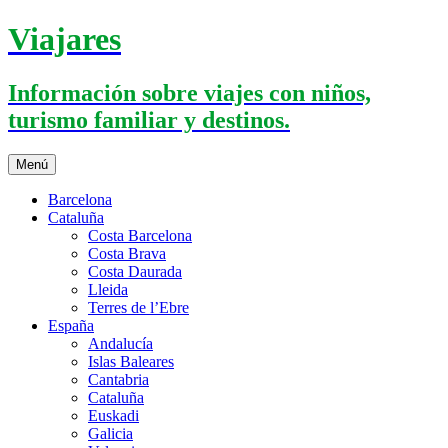
Saltar
Viajares
al
contenido
Información sobre viajes con niños,
turismo familiar y destinos.
Menú
Barcelona
Cataluña
Costa Barcelona
Costa Brava
Costa Daurada
Lleida
Terres de l’Ebre
España
Andalucía
Islas Baleares
Cantabria
Cataluña
Euskadi
Galicia