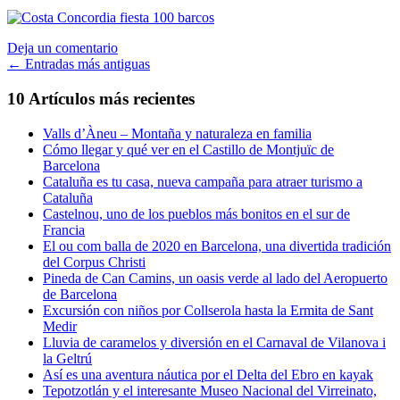
Deja un comentario
Ir
←
Entradas más antiguas
a
10 Artículos más recientes
las
Valls d’Àneu – Montaña y naturaleza en familia
entradas
Cómo llegar y qué ver en el Castillo de Montjuïc de
Barcelona
Cataluña es tu casa, nueva campaña para atraer turismo a
Cataluña
Castelnou, uno de los pueblos más bonitos en el sur de
Francia
El ou com balla de 2020 en Barcelona, una divertida tradición
del Corpus Christi
Pineda de Can Camins, un oasis verde al lado del Aeropuerto
de Barcelona
Excursión con niños por Collserola hasta la Ermita de Sant
Medir
Lluvia de caramelos y diversión en el Carnaval de Vilanova i
la Geltrú
Así es una aventura náutica por el Delta del Ebro en kayak
Tepotzotlán y el interesante Museo Nacional del Virreinato,