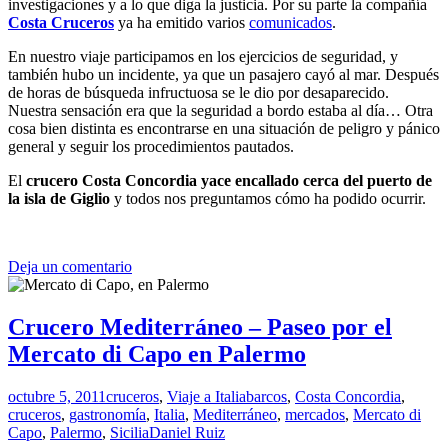
investigaciones y a lo que diga la justicia. Por su parte la compañía
Costa Cruceros
ya ha emitido varios
comunicados
.
En nuestro viaje participamos en los ejercicios de seguridad, y
también hubo un incidente, ya que un pasajero cayó al mar. Después
de horas de búsqueda infructuosa se le dio por desaparecido.
Nuestra sensación era que la seguridad a bordo estaba al día… Otra
cosa bien distinta es encontrarse en una situación de peligro y pánico
general y seguir los procedimientos pautados.
El
crucero Costa Concordia yace encallado cerca del puerto de
la isla de Giglio
y todos nos preguntamos cómo ha podido ocurrir.
Deja un comentario
Crucero Mediterráneo – Paseo por el
Mercato di Capo en Palermo
octubre 5, 2011
cruceros
,
Viaje a Italia
barcos
,
Costa Concordia
,
cruceros
,
gastronomía
,
Italia
,
Mediterráneo
,
mercados
,
Mercato di
Capo
,
Palermo
,
Sicilia
Daniel Ruiz