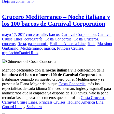
Deja un comentario
Crucero Mediterráneo – Noche italiana y
los 100 barcos de Carnival Corporation
mayo 17, 2011
cruceros
baile
,
barcos
,
Carnival Corporation
,
Carnival
Cruise Lines
,
coreografía
,
Costa Concordia
,
Costa Cruceros
,
cruceros
,
fiesta
,
gastronomía
,
Holland America Line
,
Italia
,
Massimo
Garbarino
,
Mediterráneo
,
música
,
Princess Cruises
,
tripulación
Daniel Ruiz
Menudo cachondeo con la
noche italiana
y la celebración de la
botadura del barco número 100 de Carnival Corporation
.
Estábamos cenando en nuestro crucero por el Mediterráneo y se
presenta la Plana Mayor del buque
Costa Concordia
, más los
especialistas de cada idioma (francés, alemán, inglés y español) para
anunciarnos que la empresa ya dispone de 100 naves. Vale la pena
recordar las empresas de cruceros que controlan:
Costa Cruceros
,
Carnival Cruise Lines
,
Princess Cruises
,
Holland America Line
,
Cunard Line
y
Seabourn
.