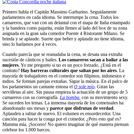
Primero habla el Capitán Massimo Garbarino. Seguidamente
parlamentos en cada idioma. Se interrumpe la cena. Todos los
camareros, que van con un delantal con el mapa de Italia estampado
y la bandera como pajarita, están firmes al lado del box de su zona
asignada en la gran sala comedor Puente 4 Ristorante Milano. Se
brinda y se aplaude. Suerte que beber y aplaudir no tiene idioma,
sino lo haríamos por 4 veces.
Cuando parecía que se reanudaba la cena, se desata una extraña
sucesión de cánticos y bailes.
Los camareros sacan a bailar a las
mujeres
. Yo me pregunto si no es un poco forzado. ¿Está en el
contrato?
Hay barreras culturales que saltan por los aires
. La
mayoría de trabajadores en el comedor son filipinos, indonesios e
indios. Se forman parejas extrañas. Sigue la música. En el palco de
los parlamentos un cantante entona el
O sole mío
. Giran las
servilletas al aire. Sin pausa empieza la actuación de un grupo de 5
camareros con su coreografía.
La bomba
,
con su movimiento sexy.
Se suceden los temas. La inmensa mayoría de los comensales ha
abandonado sus mesas y
parece que disfrutan de verdad
.
Aplauden a rabiar de nuevo. El volumen es ensordecedor. Una
canción para hacer la conga por el comedor. ¿Pero esto qué es?
Mamma mía, ¡Socorro! No quiero imaginar de qué manera piensan
celebrar los 1.000 barcos.