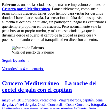
Palermo
es una de las ciudades que más me impresionó en nuestro
Crucero por el Mediterráneo
. Lamentablemente, como suele
pasar con los cruceros, tienes poco tiempo para visitar los destinos
donde el barco hace escala. La sensación de falta de horas quizás
aumenta si decides ir a tu aire, sin participar ni pagar las excursiones
que siempre proponen en los cruceros. Pero normalmente vale la
pena buscar tu propio rumbo, y más en esta ciudad, ya que la
distancia desde el puerto al centro de la ciudad es poca cosa y
puedes ir andando con total tranquilidad en dirección al centro.
Vista del puerto de Palermo
Crucero
Seguir leyendo
→
Mediterráneo
Ver todos los 4 comentarios
–
Paseo
por
el
Crucero Mediterráneo – La noche del
Mercato
cóctel de gala con el capitán
di
Capo
en
mayo 24, 2011
cruceros
,
vacaciones
,
Viajares
barcos
,
capitán
,
cena
Palermo
de gala
,
cóctel de gala
,
Costa Concordia
,
Costa Cruceros
,
fotografía
,
Mediterráneo
,
pasajeros
,
plana mayor
,
tripulación
Daniel Ruiz