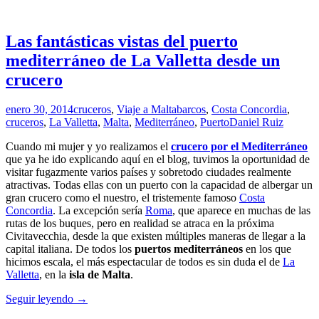
Las fantásticas vistas del puerto
mediterráneo de La Valletta desde un
crucero
enero 30, 2014
cruceros
,
Viaje a Malta
barcos
,
Costa Concordia
,
cruceros
,
La Valletta
,
Malta
,
Mediterráneo
,
Puerto
Daniel Ruiz
Cuando mi mujer y yo realizamos el
crucero por el Mediterráneo
que ya he ido explicando aquí en el blog, tuvimos la oportunidad de
visitar fugazmente varios países y sobretodo ciudades realmente
atractivas. Todas ellas con un puerto con la capacidad de albergar un
gran crucero como el nuestro, el tristemente famoso
Costa
Concordia
. La excepción sería
Roma
, que aparece en muchas de las
rutas de los buques, pero en realidad se atraca en la próxima
Civitavecchia, desde la que existen múltiples maneras de llegar a la
capital italiana. De todos los
puertos mediterráneos
en los que
hicimos escala, el más espectacular de todos es sin duda el de
La
Valletta
, en la
isla de Malta
.
Las
Seguir leyendo
→
fantásticas