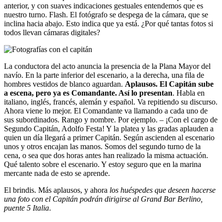
anterior, y con suaves indicaciones gestuales entendemos que es
nuestro turno. Flash. El fotógrafo se despega de la cámara, que se
inclina hacia abajo. Esto indica que ya está. ¿Por qué tantas fotos si
todos llevan cámaras digitales?
La conductora del acto anuncia la presencia de la Plana Mayor del
navío. En la parte inferior del escenario, a la derecha, una fila de
hombres vestidos de blanco aguardan.
Aplausos. El Capitán sube
a escena, pero ya es Comandante. Así lo presentan
. Habla en
italiano, inglés, francés, alemán y español. Va repitiendo su discurso.
Ahora viene lo mejor. El Comandante va llamando a cada uno de
sus subordinados. Rango y nombre. Por ejemplo. – ¡Con el cargo de
Segundo Capitán, Adolfo Festa! Y la platea y las gradas aplauden a
quien un día llegará a primer Capitán. Según ascienden al escenario
unos y otros encajan las manos. Somos del segundo turno de la
cena, o sea que dos horas antes han realizado la misma actuación.
Qué talento sobre el escenario. Y estoy seguro que en la marina
mercante nada de esto se aprende.
El brindis. Más aplausos, y ahora
los huéspedes que deseen hacerse
una foto con el Capitán podrán dirigirse al Grand Bar Berlino,
puente 5 Italia
.