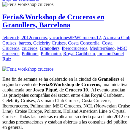
crucero
Costa
Concordia
Feria&Workshop de Cruceros en
Granollers, Barcelona
febrero 6, 2012
cruceros
,
vacaciones
#FWCruceros12
,
Azamara Club
Cruises
,
barcos
,
Celebrity Cruises
,
Costa Concordia
,
Costa
Cruceros
,
cruceros
,
Granollers
,
Iberocruceros
,
Mediterráneo
,
MSC
Cruceros
,
Politours
,
Pullmantur
,
Royal Caribbean
,
turismo
Daniel
Ruiz
Este fin de semana se ha celebrado en la ciudad de
Granollers
el
segundo evento de
Feria&Workshop de Cruceros
, una iniciativa
capitaneada por
Josep Piqué
, de
Crucero 10
. Al evento acudían
las principales compañías del sector, entre ellas Royal Caribbean,
Celebrity Cruises, Azamara Club Cruises, Costa Cruceros,
Iberocruceros, Pullmantur, MSC Cruceros, NCL (Norwegian Cruise
Line), Croise Europe, Politours, Holland American Line o Crystal
Cruises. Todas las navieras explicaron su oferta para el año 2012 en
sendas presentaciones y estaban abiertas a las consultas del público
en general.