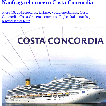
en
Naufraga el crucero Costa Concordia
Roma
enero 16, 2012
cruceros
,
turismo
,
vacaciones
barcos
,
Costa
Concordia
,
Costa Cruceros
,
cruceros
,
Giglio
,
Italia
,
naufragio
,
rescate
Daniel Ruiz