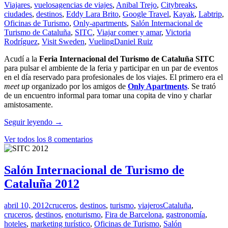
Viajares
,
vuelos
agencias de viajes
,
Anibal Trejo
,
Citybreaks
,
crucero
ciudades
,
destinos
,
Eddy Lara Brito
,
Google Travel
,
Kayak
,
Labtrip
,
más
Oficinas de Turismo
,
Only-apartments
,
Salón Internacional de
grande
Turismo de Cataluña
,
SITC
,
Viajar comer y amar
,
Victoria
del
Rodríguez
,
Visit Sweden
,
Vueling
Daniel Ruiz
Mediterráneo
Acudí a la
Feria Internacional del Turismo de Cataluña
SITC
para pulsar el ambiente de la feria y participar en un par de eventos
en el día reservado para profesionales de los viajes. El primero era el
meet up
organizado por los amigos de
Only Apartments
. Se trató
de un encuentro informal para tomar una copita de vino y charlar
amistosamente.
Así
Seguir leyendo
→
fue
Ver todos los 8 comentarios
mi
paso
por
el
Salón Internacional de Turismo de
SITC
Cataluña 2012
2012
abril 10, 2012
cruceros
,
destinos
,
turismo
,
viajeros
Cataluña
,
cruceros
,
destinos
,
enoturismo
,
Fira de Barcelona
,
gastronomía
,
hoteles
,
marketing turístico
,
Oficinas de Turismo
,
Salón