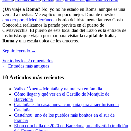
¿Un viaje a Roma?
No, yo no he estado en Roma, aunque es una
verdad a medias. Me explico un poco mejor. Durante nuestro
crucero por el Mediterráneo
a bordo del tristemente famoso Costa
Concordia realizamos la parada prevista en el puerto de
Civitavecchia. El puerto de esta localidad del Lazio es la entrada de
los turistas que viajan por mar para visitar la
capital de Italia,
Roma
y una escala típica de los cruceros.
No,
Seguir leyendo
→
yo
Ver todos los 2 comentarios
no
Ir
←
Entradas más antiguas
he
estado
a
10 Artículos más recientes
en
las
Roma
Valls d’Àneu – Montaña y naturaleza en familia
entradas
Cómo llegar y qué ver en el Castillo de Montjuïc de
Barcelona
Cataluña es tu casa, nueva campaña para atraer turismo a
Cataluña
Castelnou, uno de los pueblos más bonitos en el sur de
Francia
El ou com balla de 2020 en Barcelona, una divertida tradición
del Corpus Christi