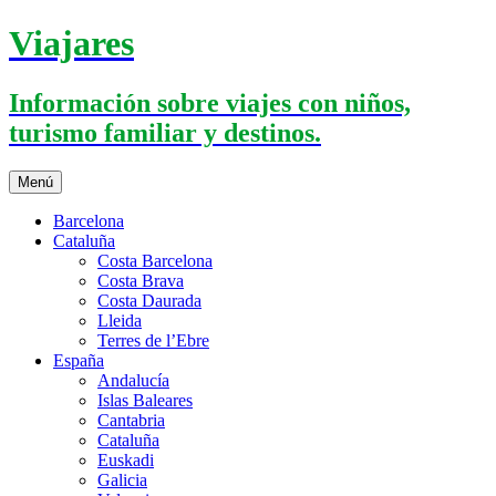
Saltar
Viajares
al
contenido
Información sobre viajes con niños,
turismo familiar y destinos.
Menú
Barcelona
Cataluña
Costa Barcelona
Costa Brava
Costa Daurada
Lleida
Terres de l’Ebre
España
Andalucía
Islas Baleares
Cantabria
Cataluña
Euskadi
Galicia