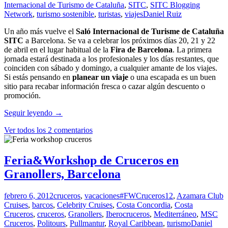
Internacional de Turismo de Cataluña
,
SITC
,
SITC Blogging
Network
,
turismo sostenible
,
turistas
,
viajes
Daniel Ruiz
Un año más vuelve el
Saló Internacional de Turisme de Cataluña
SITC
a Barcelona. Se va a celebrar los próximos días 20, 21 y 22
de abril en el lugar habitual de la
Fira de Barcelona
. La primera
jornada estará destinada a los profesionales y los días restantes, que
coinciden con sábado y domingo, a cualquier amante de los viajes.
Si estás pensando en
planear un viaje
o una escapada es un buen
sitio para recabar información fresca o cazar algún descuento o
promoción.
Salón
Seguir leyendo
→
Internacional
Ver todos los 2 comentarios
de
Turismo
de
Cataluña
Feria&Workshop de Cruceros en
2012
Granollers, Barcelona
febrero 6, 2012
cruceros
,
vacaciones
#FWCruceros12
,
Azamara Club
Cruises
,
barcos
,
Celebrity Cruises
,
Costa Concordia
,
Costa
Cruceros
,
cruceros
,
Granollers
,
Iberocruceros
,
Mediterráneo
,
MSC
Cruceros
,
Politours
,
Pullmantur
,
Royal Caribbean
,
turismo
Daniel