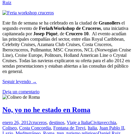
Ruiz
Este fin de semana se ha celebrado en la ciudad de
Granollers
el
segundo evento de
Feria&Workshop de Cruceros
, una iniciativa
capitaneada por
Josep Piqué
, de
Crucero 10
. Al evento acudían
las principales compañías del sector, entre ellas Royal Caribbean,
Celebrity Cruises, Azamara Club Cruises, Costa Cruceros,
Iberocruceros, Pullmantur, MSC Cruceros, NCL (Norwegian Cruise
Line), Croise Europe, Politours, Holland American Line o Crystal
Cruises. Todas las navieras explicaron su oferta para el año 2012 en
sendas presentaciones y estaban abiertas a las consultas del público
en general.
Feria&Workshop
Seguir leyendo
→
de
Deja un comentario
Cruceros
en
Granollers,
Barcelona
No, yo no he estado en Roma
enero 26, 2012
cruceros
,
destinos
,
Viaje a Italia
Civitavecchia
,
Coliseo
,
Costa Concordia
,
Fontana de Trevi
,
Italia
,
Juan Pablo II
,
Lazio
,
Mediterráneo
,
Roma
,
tren
,
turismo religioso
Daniel Ruiz