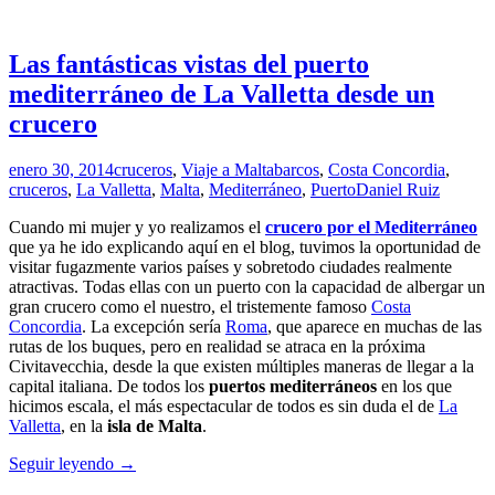
Las fantásticas vistas del puerto
mediterráneo de La Valletta desde un
crucero
enero 30, 2014
cruceros
,
Viaje a Malta
barcos
,
Costa Concordia
,
cruceros
,
La Valletta
,
Malta
,
Mediterráneo
,
Puerto
Daniel Ruiz
Cuando mi mujer y yo realizamos el
crucero por el Mediterráneo
que ya he ido explicando aquí en el blog, tuvimos la oportunidad de
visitar fugazmente varios países y sobretodo ciudades realmente
atractivas. Todas ellas con un puerto con la capacidad de albergar un
gran crucero como el nuestro, el tristemente famoso
Costa
Concordia
. La excepción sería
Roma
, que aparece en muchas de las
rutas de los buques, pero en realidad se atraca en la próxima
Civitavecchia, desde la que existen múltiples maneras de llegar a la
capital italiana. De todos los
puertos mediterráneos
en los que
hicimos escala, el más espectacular de todos es sin duda el de
La
Valletta
, en la
isla de Malta
.
Las
Seguir leyendo
→
fantásticas