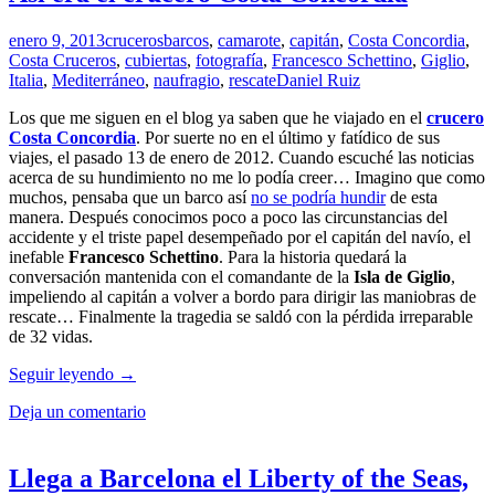
crucero
Norwegian
enero 9, 2013
cruceros
barcos
,
camarote
,
capitán
,
Costa Concordia
,
Epic
Costa Cruceros
,
cubiertas
,
fotografía
,
Francesco Schettino
,
Giglio
,
Italia
,
Mediterráneo
,
naufragio
,
rescate
Daniel Ruiz
Los que me siguen en el blog ya saben que he viajado en el
crucero
Costa Concordia
. Por suerte no en el último y fatídico de sus
viajes, el pasado 13 de enero de 2012. Cuando escuché las noticias
acerca de su hundimiento no me lo podía creer… Imagino que como
muchos, pensaba que un barco así
no se podría hundir
de esta
manera. Después conocimos poco a poco las circunstancias del
accidente y el triste papel desempeñado por el capitán del navío, el
inefable
Francesco Schettino
. Para la historia quedará la
conversación mantenida con el comandante de la
Isla de Giglio
,
impeliendo al capitán a volver a bordo para dirigir las maniobras de
rescate… Finalmente la tragedia se saldó con la pérdida irreparable
de 32 vidas.
Así
Seguir leyendo
→
era
Deja un comentario
el
crucero
Costa
Concordia
Llega a Barcelona el Liberty of the Seas,