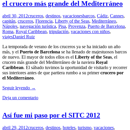
el crucero más grande del Mediterráneo
abril 30, 2012
cruceros
,
destinos
,
vacaciones
barcos
,
Cádiz
,
Cannes
,
capitán
,
cruceros
,
Florencia
,
Liberty of the Seas
,
Mediterráneo
,
Nápoles
,
navegación turística
,
Pisa
,
Provenza
,
Puerto de Barcelona
,
Roma
,
Royal Caribbean
,
tripulación
,
vacaciones con niños
,
viajes
Daniel Ruiz
La temporada de verano de los cruceros ya se ha iniciado un año
más, y el
Puerto de Barcelona
se ha llenado de majestuosos barcos
de nuevo. El mayor de todos ellos es el
Liberty of the Seas
, el
crucero más grande del Mediterráneo de la naviera
Royal
Caribbean
. El sábado tuvimos la oportunidad de visitarlo y recorrer
sus interiores antes de que partiera rumbo a su primer
crucero por
el Mediterráneo
.
Llega
Seguir leyendo
→
a
Deja un comentario
Barcelona
el
Liberty
of
Así fue mi paso por el SITC 2012
the
Seas,
abril 29, 2012
cruceros
,
destinos
,
hoteles
,
turismo
,
vacaciones
,
el