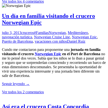
Ver todos los 4 comentarios
vistas
del
puerto
mediterráneo
Un día en familia visitando el crucero
de
Norwegian Epic
La
Valletta
desde
julio 3, 2013
cruceros
#FamiliasNorwegian
,
Mediterráneo
,
un
navegación turística
,
Norwegian Cruise Line
,
Norwegian Epic
,
crucero
Puerto de Barcelona
,
vacaciones con niños
Daniel Ruiz
Cundo me contactaron para proponerme una
jornada en familia
visitando el crucero
Norwegian Epic
en el Port de Barcelona
no
me lo pensé dos veces. Sabía que los niños se lo iban a pasar genial
y seguro que se sorprenderían conociendo y recorriendo un barco de
estas dimensiones descomunales. Se presentaba la oportunidad de
vivir una experiencia interesante y una jornada bien diferente sin
salir de Barcelona.
Un
Seguir leyendo
→
día
Ver todos los 2 comentarios
en
familia
visitando
el
Así era el crucero Costa Concordia