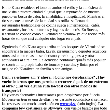
El río Klara establece el tono de ambos el estilo y la atmósfera de
una visita a nuestra ciudad al igual que la reputación de nuestro
pueblo en busca de calor, la amabilidad y hospitalidad. Mientras el
río serpentea a través de la ciudad sus orillas se llenan de
restaurantes tradicionales de cocina sueca e internacional, cafés,
restaurantes, locales nocturnos y lugares de interés. En Suecia,
Karlstad se conoce como el «ciudad de verano» ya que recibe más
horas de sol que casi cualquier otro lugar en el país.
Siguiendo el río Klara aguas arriba en los bosques de Värmland se
encontraría la madera balsa, kayak, piragüismo y deportes acuáticos
otros, así como rutas de senderismo y trekking, pesca y otras
actividades al aire libre. La actividad “outdoor” quizás más popular
es construir tu propia balsa de troncos y cuerdas y flotar por el
mágico río Klarälven en familia o con amigos.
Bien, ya estamos allí. Y ahora, ¿Cómo nos desplazamos? ¿Hay
vuelos internos que nos permitan recorrer el país de un extremo
al otro? ¿Tal vez alguna ruta lowcost con otros medios de
transporte?
Hay varias alternativas interesantes para desplazarse por Suecia.
Moverse en tren es una de ellas, y es bastante económico si se hacen
las reservas con mucha antelación en
www.sj.se
(solo inglés).
La
compañía low cost sueca es Skyways
, con vuelos baratos por todo