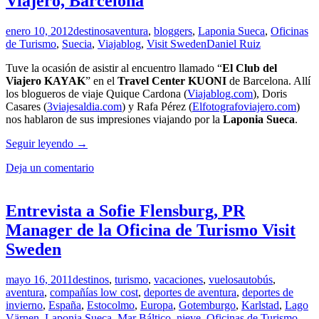
Viajero, Barcelona
oficial
en
Twitter
enero 10, 2012
destinos
aventura
,
bloggers
,
Laponia Sueca
,
Oficinas
a
de Turismo
,
Suecia
,
Viajablog
,
Visit Sweden
Daniel Ruiz
sus
ciudadanos
Tuve la ocasión de asistir al encuentro llamado “
El Club del
Viajero KAYAK
” en el
Travel Center KUONI
de Barcelona. Allí
los blogueros de viaje Quique Cardona (
Viajablog.com
), Doris
Casares (
3viajesaldia.com
) y Rafa Pérez (
Elfotografoviajero.com
)
nos hablaron de sus impresiones viajando por la
Laponia Sueca
.
Viajar
Seguir leyendo
→
a
Deja un comentario
la
Laponia
Sueca
en
Entrevista a Sofie Flensburg, PR
el
Manager de la Oficina de Turismo Visit
Club
del
Sweden
Viajero,
Barcelona
mayo 16, 2011
destinos
,
turismo
,
vacaciones
,
vuelos
autobús
,
aventura
,
compañías low cost
,
deportes de aventura
,
deportes de
invierno
,
España
,
Estocolmo
,
Europa
,
Gotemburgo
,
Karlstad
,
Lago
Värnen
,
Laponia Sueca
,
Mar Báltico
,
nieve
,
Oficinas de Turismo
,