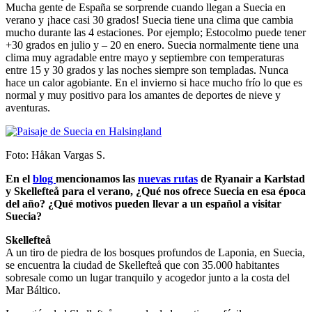
Mucha gente de España se sorprende cuando llegan a Suecia en
verano y ¡hace casi 30 grados! Suecia tiene una clima que cambia
mucho durante las 4 estaciones. Por ejemplo; Estocolmo puede tener
+30 grados en julio y – 20 en enero. Suecia normalmente tiene una
clima muy agradable entre mayo y septiembre con temperaturas
entre 15 y 30 grados y las noches siempre son templadas. Nunca
hace un calor agobiante. En el invierno si hace mucho frío lo que es
normal y muy positivo para los amantes de deportes de nieve y
aventuras.
Foto: Håkan Vargas S.
En el
blog
mencionamos las
nuevas rutas
de Ryanair a Karlstad
y Skellefteå para el verano, ¿Qué nos ofrece Suecia en esa época
del año? ¿Qué motivos pueden llevar a un español a visitar
Suecia?
Skellefteå
A un tiro de piedra de los bosques profundos de Laponia, en Suecia,
se encuentra la ciudad de Skellefteå que con 35.000 habitantes
sobresale como un lugar tranquilo y acogedor junto a la costa del
Mar Báltico.