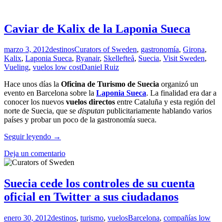
Caviar de Kalix de la Laponia Sueca
marzo 3, 2012
destinos
Curators of Sweden
,
gastronomía
,
Girona
,
Kalix
,
Laponia Sueca
,
Ryanair
,
Skellefteå
,
Suecia
,
Visit Sweden
,
Vueling
,
vuelos low cost
Daniel Ruiz
Hace unos días la
Oficina de Turismo de Suecia
organizó un
evento en Barcelona sobre la
Laponia Sueca
. La finalidad era dar a
conocer los nuevos
vuelos directos
entre Cataluña y esta región del
norte de Suecia, que se
disputan
publicitariamente hablando varios
países y probar un poco de la gastronomía sueca.
Caviar
Seguir leyendo
→
de
Deja un comentario
Kalix
de
la
Laponia
Suecia cede los controles de su cuenta
Sueca
oficial en Twitter a sus ciudadanos
enero 30, 2012
destinos
,
turismo
,
vuelos
Barcelona
,
compañías low