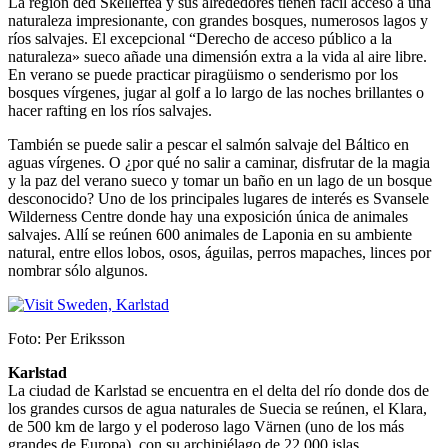
La región ded Skellefteå y sus alrededores tienen fácil acceso a una
naturaleza impresionante, con grandes bosques, numerosos lagos y
ríos salvajes. El excepcional “Derecho de acceso público a la
naturaleza» sueco añade una dimensión extra a la vida al aire libre.
En verano se puede practicar piragüismo o senderismo por los
bosques vírgenes, jugar al golf a lo largo de las noches brillantes o
hacer rafting en los ríos salvajes.
También se puede salir a pescar el salmón salvaje del Báltico en
aguas vírgenes. O ¿por qué no salir a caminar, disfrutar de la magia
y la paz del verano sueco y tomar un baño en un lago de un bosque
desconocido? Uno de los principales lugares de interés es Svansele
Wilderness Centre donde hay una exposición única de animales
salvajes. Allí se reúnen 600 animales de Laponia en su ambiente
natural, entre ellos lobos, osos, águilas, perros mapaches, linces por
nombrar sólo algunos.
Foto: Per Eriksson
Karlstad
La ciudad de Karlstad se encuentra en el delta del río donde dos de
los grandes cursos de agua naturales de Suecia se reúnen, el Klara,
de 500 km de largo y el poderoso lago Värnen (uno de los más
grandes de Europa), con su archipiélago de 22.000 islas.