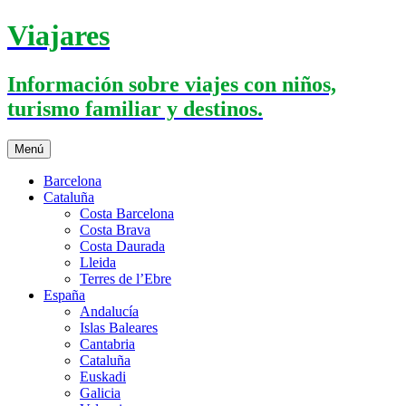
Saltar
Viajares
al
contenido
Información sobre viajes con niños,
turismo familiar y destinos.
Menú
Barcelona
Cataluña
Costa Barcelona
Costa Brava
Costa Daurada
Lleida
Terres de l’Ebre
España
Andalucía
Islas Baleares
Cantabria
Cataluña
Euskadi
Galicia