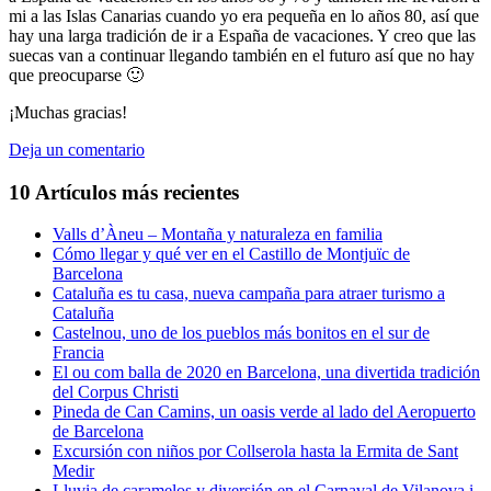
mi a las Islas Canarias cuando yo era pequeña en lo años 80, así que
hay una larga tradición de ir a España de vacaciones. Y creo que las
suecas van a continuar llegando también en el futuro así que no hay
que preocuparse 🙂
¡Muchas gracias!
Deja un comentario
10 Artículos más recientes
Valls d’Àneu – Montaña y naturaleza en familia
Cómo llegar y qué ver en el Castillo de Montjuïc de
Barcelona
Cataluña es tu casa, nueva campaña para atraer turismo a
Cataluña
Castelnou, uno de los pueblos más bonitos en el sur de
Francia
El ou com balla de 2020 en Barcelona, una divertida tradición
del Corpus Christi
Pineda de Can Camins, un oasis verde al lado del Aeropuerto
de Barcelona
Excursión con niños por Collserola hasta la Ermita de Sant
Medir
Lluvia de caramelos y diversión en el Carnaval de Vilanova i