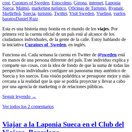
cost
,
Curators of Sweden
,
Estocolmo
,
Girona
,
internet
,
Laponia
Sueca
,
Malmö
,
marketing turístico
,
Oficinas de Turismo
,
Ryanair
,
Skellefteå
,
Suecia
,
turismo
,
Twitter
,
Visit Sweden
,
Vueling
,
vuelos
baratos
Daniel Ruiz
Esta es una historia muy bonita en el mundo de los
viajes
. Por
primera vez la cuenta oficial de un país está al alcance de los
ciudadanos individuales, de la gente de la calle. Estoy hablando de
la iniciativa
Curators of Sweden
, en inglés.
Funciona así. Cada semana la cuenta en Twitter de
@sweden
está
en manos de una persona diferente del país. Este individuo explica y
comparte sus cosas, con la idea de fondo de que la suma de todas las
perspectivas individuales configure un panorama muy auténtico de
Suecia y los suecos. Esta visión poliédrica se presupone mejor y más
cercana a la realidad que la que se podría proyectar y llevar a cabo
por una agencia de marketing o de relaciones públicas.
Suecia
Seguir leyendo
→
cede
Ver todos los 2 comentarios
los
controles
de
su
Viajar a la Laponia Sueca en el Club del
cuenta