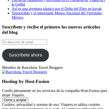
la Geltrú
Así es una aventura náutica por el Delta del Ebro en kayak
Tepotzotlán y el interesante Museo Nacional del Virreinato,
México
Suscríbete y recibe el primero los nuevos artículos
del blog
Tu
dirección
de
email
Suscríbete ahora
Miembro de Barcelona Travel Bloggers
Hosting by Host-Fusion
Confío plenamente en los servicios de la compañía Host-Fusion para
alojar Viajares.
Cookies, privacidad y normas de uso: Viajares.es utiliza cookies
para mejorar tu experiencia en la web. Al continuar utilizando este