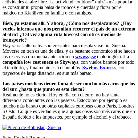
actividades al aire libre. La actividad “outdoor” quizás más popular
es construir tu propia balsa de troncos y cuerdas y flotar por el
mágico río Klarälven en familia o con amigos.
Bien, ya estamos allí. Y ahora, ¿Cómo nos desplazamos? ¿Hay
vuelos internos que nos permitan recorrer el país de un extremo
al otro? ¿Tal vez alguna ruta lowcost con otros medios de
transporte?
Hay varias alternativas interesantes para desplazarse por Suecia.
Moverse en tren es una de ellas, y es bastante económico si se hacen
las reservas con mucha antelación en
www.sj.se
(solo inglés).
La
compañía low cost sueca es Skyways
, con vuelos baratos por todo
el territorio, y finalmente está el autobús.
Swebus Express
, con
trayectos de larga distancia, es aun más barato.
Los países nórdicos tienen fama de ser mucho más caros que los
del sur. ¿hasta que punto es esto cierto?
Realmente no es cierto. Hoy en día con el euro, no hay tanta
diferencia como antes con las pesetas. Estocolmo por ejemplo es
mucho más barato que otras capitales europeas como París, Londres
u Oslo. Lo que es verdad es que algunas cosas son más caras que en
España debido a los impuestos, por ejemplo el alcohol y el tabaco.
Foto: Fredrik Broman