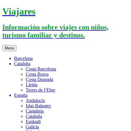
Saltar
Viajares
al
contenido
Información sobre viajes con niños,
turismo familiar y destinos.
Menú
Barcelona
Cataluña
Costa Barcelona
Costa Brava
Costa Daurada
Lleida
Terres de l’Ebre
España
Andalucía
Islas Baleares
Cantabria
Cataluña
Euskadi
Galicia