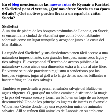
En el
blog
mencionamos las
nuevas rutas
de Ryanair a Karlstad
y Skellefteå para el verano, ¿Qué nos ofrece Suecia en esa época
del año? ¿Qué motivos pueden llevar a un español a visitar
Suecia?
Skellefteå
A un tiro de piedra de los bosques profundos de Laponia, en Suecia,
se encuentra la ciudad de Skellefteå que con 35.000 habitantes
sobresale como un lugar tranquilo y acogedor junto a la costa del
Mar Báltico.
La región ded Skellefteå y sus alrededores tienen fácil acceso a una
naturaleza impresionante, con grandes bosques, numerosos lagos y
ríos salvajes. El excepcional “Derecho de acceso público a la
naturaleza» sueco añade una dimensión extra a la vida al aire libre.
En verano se puede practicar piragüismo o senderismo por los
bosques vírgenes, jugar al golf a lo largo de las noches brillantes o
hacer rafting en los ríos salvajes.
También se puede salir a pescar el salmón salvaje del Báltico en
aguas vírgenes. O ¿por qué no salir a caminar, disfrutar de la magia
y la paz del verano sueco y tomar un baño en un lago de un bosque
desconocido? Uno de los principales lugares de interés es Svansele
Wilderness Centre donde hay una exposición única de animales
salvajes. Allí se reúnen 600 animales de Laponia en su ambiente