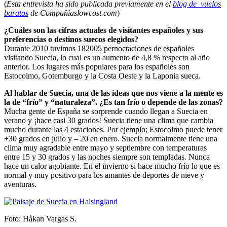
(
Esta entrevista ha sido publicada previamente en el
blog de vuelos
baratos
de Compañíaslowcost.com
)
¿Cuáles son las cifras actuales de visitantes españoles y sus
preferencias o destinos suecos elegidos?
Durante 2010 tuvimos 182005 pernoctaciones de españoles
visitando Suecia, lo cual es un aumento de 4,8 % respecto al año
anterior. Los lugares más populares para los españoles son
Estocolmo, Gotemburgo y la Costa Oeste y la Laponia sueca.
Al hablar de Suecia, una de las ideas que nos viene a la mente es
la de “frío” y “naturaleza”. ¿Es tan frío o depende de las zonas?
Mucha gente de España se sorprende cuando llegan a Suecia en
verano y ¡hace casi 30 grados! Suecia tiene una clima que cambia
mucho durante las 4 estaciones. Por ejemplo; Estocolmo puede tener
+30 grados en julio y – 20 en enero. Suecia normalmente tiene una
clima muy agradable entre mayo y septiembre con temperaturas
entre 15 y 30 grados y las noches siempre son templadas. Nunca
hace un calor agobiante. En el invierno si hace mucho frío lo que es
normal y muy positivo para los amantes de deportes de nieve y
aventuras.
Foto: Håkan Vargas S.