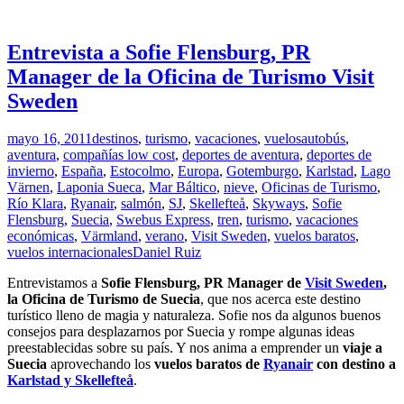
Entrevista a Sofie Flensburg, PR
Manager de la Oficina de Turismo Visit
Sweden
mayo 16, 2011
destinos
,
turismo
,
vacaciones
,
vuelos
autobús
,
aventura
,
compañías low cost
,
deportes de aventura
,
deportes de
invierno
,
España
,
Estocolmo
,
Europa
,
Gotemburgo
,
Karlstad
,
Lago
Värnen
,
Laponia Sueca
,
Mar Báltico
,
nieve
,
Oficinas de Turismo
,
Río Klara
,
Ryanair
,
salmón
,
SJ
,
Skellefteå
,
Skyways
,
Sofie
Flensburg
,
Suecia
,
Swebus Express
,
tren
,
turismo
,
vacaciones
económicas
,
Värmland
,
verano
,
Visit Sweden
,
vuelos baratos
,
vuelos internacionales
Daniel Ruiz
Entrevistamos a
Sofie Flensburg, PR Manager de
Visit Sweden
,
la Oficina de Turismo de Suecia
, que nos acerca este destino
turístico lleno de magia y naturaleza. Sofie nos da algunos buenos
consejos para desplazarnos por Suecia y rompe algunas ideas
preestablecidas sobre su país. Y nos anima a emprender un
viaje a
Suecia
aprovechando los
vuelos baratos de
Ryanair
con destino a
Karlstad y Skellefteå
.