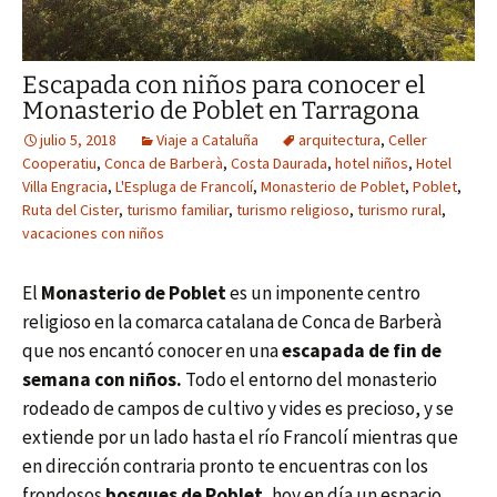
Escapada con niños para conocer el
Monasterio de Poblet en Tarragona
julio 5, 2018
Viaje a Cataluña
arquitectura
,
Celler
Cooperatiu
,
Conca de Barberà
,
Costa Daurada
,
hotel niños
,
Hotel
Villa Engracia
,
L'Espluga de Francolí
,
Monasterio de Poblet
,
Poblet
,
Ruta del Cister
,
turismo familiar
,
turismo religioso
,
turismo rural
,
vacaciones con niños
El
Monasterio de Poblet
es un imponente centro
religioso en la comarca catalana de Conca de Barberà
que nos encantó conocer en una
escapada de fin de
semana con niños.
Todo el entorno del monasterio
rodeado de campos de cultivo y vides es precioso, y se
extiende por un lado hasta el río Francolí mientras que
en dirección contraria pronto te encuentras con los
frondosos
bosques de Poblet
, hoy en día un espacio