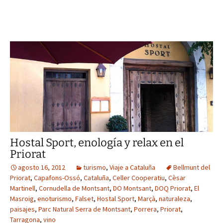
Hostal Sport, enología y relax en el
Priorat
agosto 16, 2012
turismo
,
Viaje a Cataluña
Bellmunt del
Priorat
,
Capafons-Ossó
,
Cataluña
,
Celler Cooperatiu
,
Cèsar
Martinell
,
Cornudella de Montsant
,
DO Montsant
,
DOQ Priorat
,
El
Masroig
,
enoturismo
,
Falset
,
Hostal Sport
,
Marçà
,
naturaleza
,
paisajes
,
Parc Natural Serra de Montsant
,
Porrera
,
Priorat
,
Tarragona
,
vino