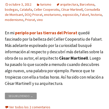
octubre 3, 2012
turismo
arquitectura
,
Barcelona
,
bodegas
,
Cataluña
,
Celler Cooperatiu
,
Cèsar Martinell
,
Cornudella
de Montsant
,
DOQ Priorat
,
enoturismo
,
exposición
,
Falset
,
historia
,
modernismo
,
Priorat
,
vino
En mi
periplo por las tierras del Priorat
quedé
fascinado por la belleza del Celler Cooperatiu de Falset.
Más adelante espoleado por la curiosidad busqué
información al respecto y descubrí más detalles sobre la
obra de su autor, el arquitecto
Cèsar Martinell
. Luego
ha pasado lo que sucede a menudo cuando descubres
algo nuevo, una palabra por ejemplo. Parece que te
tropiezas con ella a todas horas. Así ha sido con relación a
Cèsar Martinell y su arquitectura.
BODEGAS, COOPERATIVISMO Y MODERNISMO
SEGUIR LEYENDO
→
Ver todos los 2 comentarios