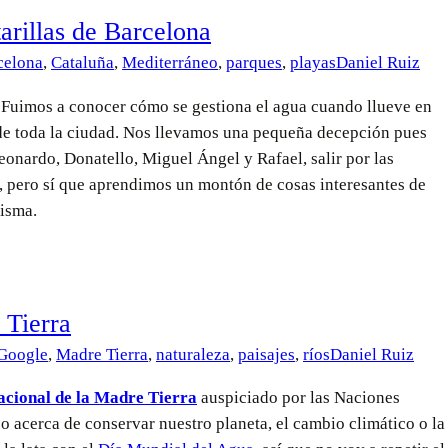
tarillas de Barcelona
celona
,
Cataluña
,
Mediterráneo
,
parques
,
playas
Daniel Ruiz
. Fuimos a conocer cómo se gestiona el agua cuando llueve en
 de toda la ciudad. Nos llevamos una pequeña decepción pues
eonardo, Donatello, Miguel Ángel y Rafael, salir por las
s, pero sí que aprendimos un montón de cosas interesantes de
misma.
 Tierra
Google
,
Madre Tierra
,
naturaleza
,
paisajes
,
ríos
Daniel Ruiz
acional de la Madre Tierra
auspiciado por las Naciones
o acerca de conservar nuestro planeta, el cambio climático o la