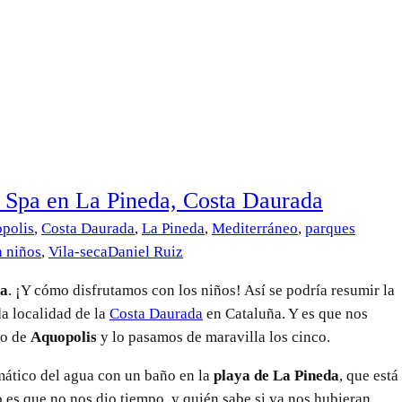
Spa en La Pineda, Costa Daurada
polis
,
Costa Daurada
,
La Pineda
,
Mediterráneo
,
parques
n niños
,
Vila-seca
Daniel Ruiz
da
. ¡Y cómo disfrutamos con los niños! Así se podría resumir la
da localidad de la
Costa Daurada
en Cataluña. Y es que nos
co de
Aquopolis
y lo pasamos de maravilla los cinco.
mático del agua con un baño en la
playa de La Pineda
, que está
o es que no nos dio tiempo, y quién sabe si ya nos hubieran