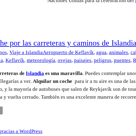
Naciones Unidas para la celebración del
he por las carreteras y caminos de Islandi
inos
,
Viaje a Islandia
Aeropuerto de Keflavík
,
agua
,
animales
,
ca
ia
,
Keflavík
,
meteorología
,
ovejas
,
paisajes
,
peligros
,
puentes
,
R
rreteras de
Islandia
es una maravilla
. Puedes contemplar unos
legarías a ver.
Alquilar un coche
para ir a tu aire es una de l
co, y la mayoría de autobuses que salen de Reykjavík son de tou
a y vuelta cerrado. También es una excelente manera de recorrer 
AJAR
CHE
R
gracias a WordPress
S