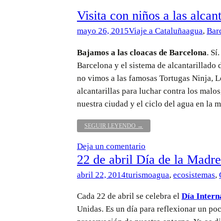
SALADA
Visita con niños a las alcan
EN
LUMINE
mayo 26, 2015
Viaje a Cataluña
agua
,
Bar
BEACH
CLUB
DE
Bajamos a las cloacas de Barcelona
. Sí
SALOU
Barcelona y el sistema de alcantarillado
no vimos a las famosas Tortugas Ninja, L
alcantarillas para luchar contra los malo
nuestra ciudad y el ciclo del agua en la 
VISITA
SEGUIR LEYENDO
→
CON
NIÑOS
Deja un comentario
A
22 de abril Día de la Madre
LAS
ALCANTARILLAS
abril 22, 2014
turismo
agua
,
ecosistemas
,
DE
BARCELONA
Cada 22 de abril se celebra el
Día Intern
Unidas. Es un día para reflexionar un poc