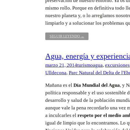
preservación de nuestro entorno. Ya os di
mismo rollo. Porque en definitiva todo 
nuestro planeta y, o lo arreglamos nosotr
limpiarlo y a solucionar los problemas q
22
SEGUIR LEYENDO
→
DE
ABRIL
DÍA
Agua, energía y experienci
DE
LA
marzo 21, 2014
turismo
agua
,
excursiones
MADRE
TIERRA
Ulldecona
,
Parc Natural del Delta de l'Eb
Mañana es el
Día Mundial del Agua
, y 
política responsable y el uso sostenible 
desarrollo y salud de la población mundi
aunque vale la pena recordarlo una vez 
a inculcarles el
respeto por el medio am
igual de limpio que lo encontramos. Lo q