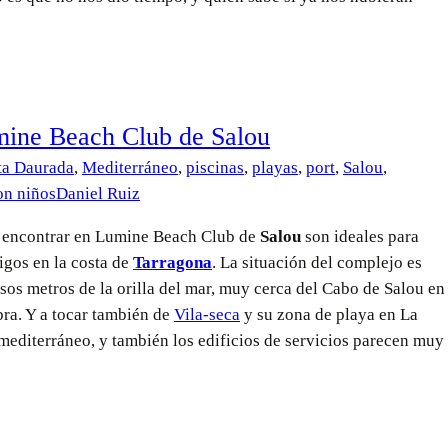
mine Beach Club de Salou
ta Daurada
,
Mediterráneo
,
piscinas
,
playas
,
port
,
Salou
,
on niños
Daniel Ruiz
s encontrar en Lumine Beach Club de
Salou
son ideales para
igos en la costa de
Tarragona
. La situación del complejo es
sos metros de la orilla del mar, muy cerca del Cabo de Salou en
ra. Y a tocar también de
Vila-seca
y su zona de playa en La
editerráneo, y también los edificios de servicios parecen muy