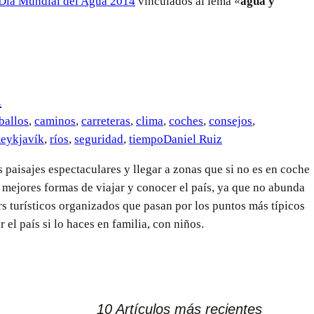
Día Mundial del Agua 2014
vinculados al lema «
agua y
a
ballos
,
caminos
,
carreteras
,
clima
,
coches
,
consejos
,
eykjavík
,
ríos
,
seguridad
,
tiempo
Daniel Ruiz
 paisajes espectaculares y llegar a zonas que si no es en coche
as mejores formas de viajar y conocer el país, ya que no abunda
rs turísticos organizados que pasan por los puntos más típicos
el país si lo haces en familia, con niños.
10 Artículos más recientes