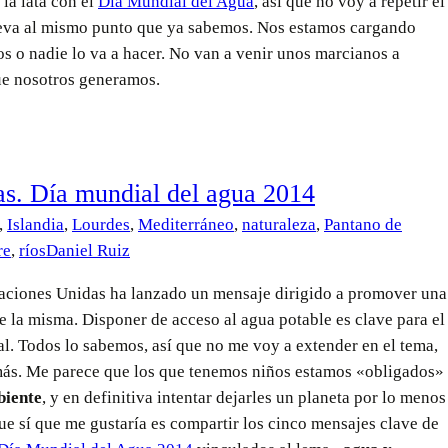
 la lata con el
Día Mundial del Agua
, así que no voy a repetir el
lleva al mismo punto que ya sabemos. Nos estamos cargando
os o nadie lo va a hacer. No van a venir unos marcianos a
ue nosotros generamos.
as. Día mundial del agua 2014
,
Islandia
,
Lourdes
,
Mediterráneo
,
naturaleza
,
Pantano de
re
,
ríos
Daniel Ruiz
Naciones Unidas ha lanzado un mensaje dirigido a promover una
de la misma. Disponer de acceso al agua potable es clave para el
al. Todos lo sabemos, así que no me voy a extender en el tema,
más. Me parece que los que tenemos niños estamos «obligados»
biente
, y en definitiva intentar dejarles un planeta por lo menos
ue sí que me gustaría es compartir los cinco mensajes clave de