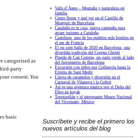
Valls d’Àneu – Montaña y naturaleza en
familia
Cómo llegar y qué ver en el Castillo de
Montjuïc de Barcelona
Cataluña es tu casa, nueva campaña para
atraer turismo a Cataluña
Castelnou, uno de los pueblos más bonitos en
el sur de Francia
El ou com balla de 2020 en Barcelona, una
divertida tradición del Corpus Christi
Pineda de Can Camins, un oasis verde al lado
re categorized as
del Aeropuerto de Barcelona
Excursión con niños por Collserola hasta la
third-party
Ermita de Sant Medir
 your consent. You
Lluvia de caramelos y diversión en el
Carnaval de Vilanova i la Geltrú
.
Así es una aventura náutica por el Delta del
Ebro en kayak
Tepotzotlán y el interesante Museo Nacional
del Virreinato, México
es basic
Suscríbete y recibe el primero los
nuevos artículos del blog