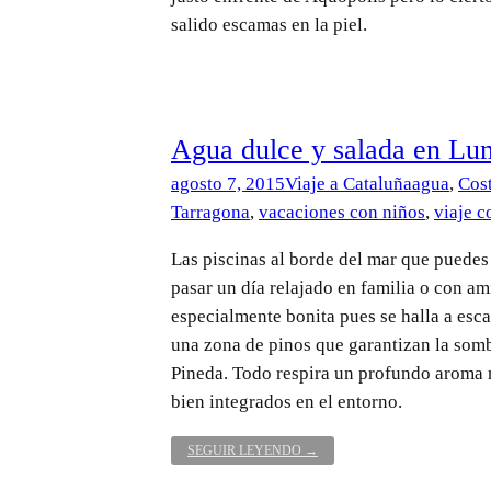
salido escamas en la piel.
Agua dulce y salada en Lu
agosto 7, 2015
Viaje a Cataluña
agua
,
Cos
Tarragona
,
vacaciones con niños
,
viaje c
Las piscinas al borde del mar que puede
pasar un día relajado en familia o con am
especialmente bonita pues se halla a esca
una zona de pinos que garantizan la somb
Pineda. Todo respira un profundo aroma m
bien integrados en el entorno.
AGUA
SEGUIR LEYENDO
→
DULCE
Y