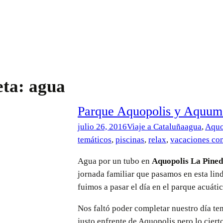
eta: agua
Parque Aquopolis y Aquum 
julio 26, 2016
Viaje a Cataluña
agua
,
Aquo
temáticos
,
piscinas
,
relax
,
vacaciones co
Agua por un tubo en
Aquopolis La Pine
jornada familiar que pasamos en esta lin
fuimos a pasar el día en el parque acuáti
Nos faltó poder completar nuestro día te
justo enfrente de Aquopolis pero lo ciert