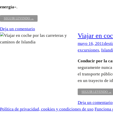
energía
«.
AGUA,
SEGUIR LEYENDO
→
ENERGÍA
Y
Deja un comentario
EXPERIENCIAS.
Viajar en coc
DÍA
MUNDIAL
mayo 16, 2011
dest
DEL
AGUA
excursiones
,
Island
2014
Conducir por la ca
seguramente nunca l
el transporte públi
en un trayecto de id
VI
SEGUIR LEYENDO
→
EN
CO
Deja un comentario
PO
Política de privacidad, cookies y condiciones de uso
Funciona 
LA