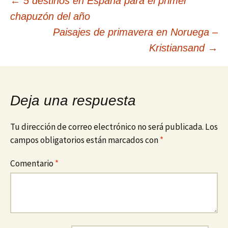
Navegación
←
5 destinos en España para el primer
chapuzón del año
de
Paisajes de primavera en Noruega –
Kristiansand
→
entradas
Deja una respuesta
Tu dirección de correo electrónico no será publicada.
Los
campos obligatorios están marcados con
*
Comentario
*