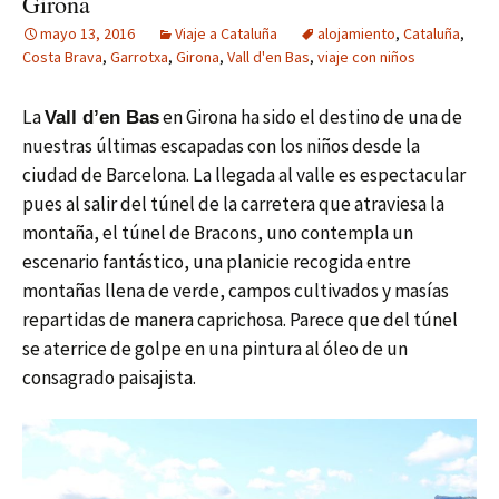
Girona
mayo 13, 2016
Viaje a Cataluña
alojamiento
,
Cataluña
,
Costa Brava
,
Garrotxa
,
Girona
,
Vall d'en Bas
,
viaje con niños
La
en Girona ha sido el destino de una de
Vall d’en Bas
nuestras últimas escapadas con los niños desde la
ciudad de Barcelona. La llegada al valle es espectacular
pues al salir del túnel de la carretera que atraviesa la
montaña, el túnel de Bracons, uno contempla un
escenario fantástico, una planicie recogida entre
montañas llena de verde, campos cultivados y masías
repartidas de manera caprichosa. Parece que del túnel
se aterrice de golpe en una pintura al óleo de un
consagrado paisajista.