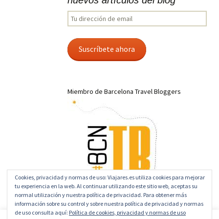
nuevos artículos del blog
Tu
dirección
de
email
Suscríbete ahora
Miembro de Barcelona Travel Bloggers
Cookies, privacidad y normas de uso: Viajares.es utiliza cookies para mejorar
tu experiencia en la web. Al continuar utilizando este sitio web, aceptas su
normal utilización y nuestra política de privacidad. Para obtener más
información sobre su control y sobre nuestra política de privacidad y normas
de uso consulta aquí:
Política de cookies, privacidad y normas de uso
Hosting by Host-Fusion