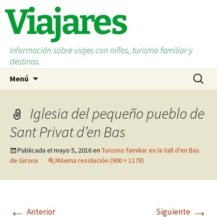
Saltar
Viajares
al
contenido
Información sobre viajes con niños, turismo familiar y
destinos.
Buscar:
Menú
Iglesia del pequeño pueblo de
Sant Privat d’en Bas
Publicada el
mayo 5, 2016
en
Turismo familiar en la Vall d’en Bas
de Girona
Máxima resolución (900 × 1178)
←
→
Anterior
Siguiente