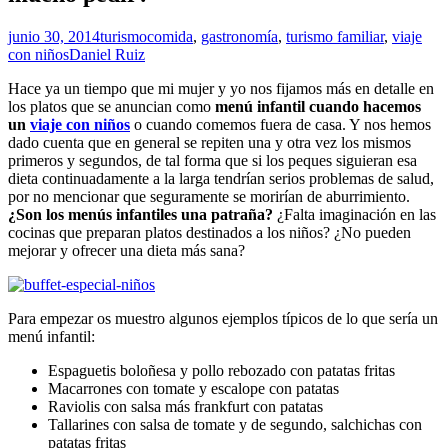
junio 30, 2014
turismo
comida
,
gastronomía
,
turismo familiar
,
viaje
con niños
Daniel Ruiz
Hace ya un tiempo que mi mujer y yo nos fijamos más en detalle en
los platos que se anuncian como
menú infantil cuando hacemos
un
viaje con niños
o cuando comemos fuera de casa. Y nos hemos
dado cuenta que en general se repiten una y otra vez los mismos
primeros y segundos, de tal forma que si los peques siguieran esa
dieta continuadamente a la larga tendrían serios problemas de salud,
por no mencionar que seguramente se morirían de aburrimiento.
¿Son los menús infantiles una patraña?
¿Falta imaginación en las
cocinas que preparan platos destinados a los niños? ¿No pueden
mejorar y ofrecer una dieta más sana?
Para empezar os muestro algunos ejemplos típicos de lo que sería un
menú infantil:
Espaguetis boloñesa y pollo rebozado con patatas fritas
Macarrones con tomate y escalope con patatas
Raviolis con salsa más frankfurt con patatas
Tallarines con salsa de tomate y de segundo, salchichas con
patatas fritas