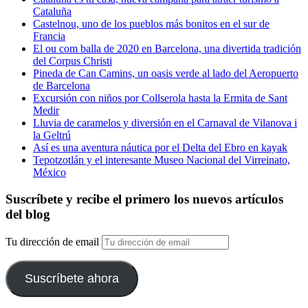
Cataluña
Castelnou, uno de los pueblos más bonitos en el sur de
Francia
El ou com balla de 2020 en Barcelona, una divertida tradición
del Corpus Christi
Pineda de Can Camins, un oasis verde al lado del Aeropuerto
de Barcelona
Excursión con niños por Collserola hasta la Ermita de Sant
Medir
Lluvia de caramelos y diversión en el Carnaval de Vilanova i
la Geltrú
Así es una aventura náutica por el Delta del Ebro en kayak
Tepotzotlán y el interesante Museo Nacional del Virreinato,
México
Suscríbete y recibe el primero los nuevos artículos
del blog
Tu dirección de email
Suscríbete ahora