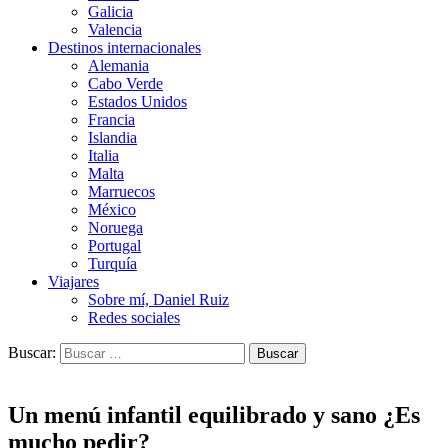
Galicia
Valencia
Destinos internacionales
Alemania
Cabo Verde
Estados Unidos
Francia
Islandia
Italia
Malta
Marruecos
México
Noruega
Portugal
Turquía
Viajares
Sobre mí, Daniel Ruiz
Redes sociales
Buscar:
Un menú infantil equilibrado y sano ¿Es
mucho pedir?