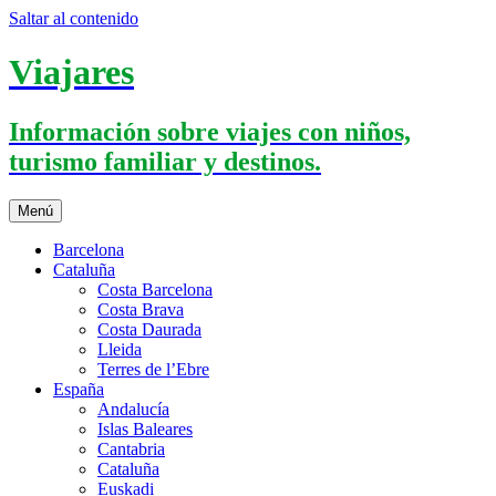
Saltar al contenido
Viajares
Información sobre viajes con niños,
turismo familiar y destinos.
Menú
Barcelona
Cataluña
Costa Barcelona
Costa Brava
Costa Daurada
Lleida
Terres de l’Ebre
España
Andalucía
Islas Baleares
Cantabria
Cataluña
Euskadi