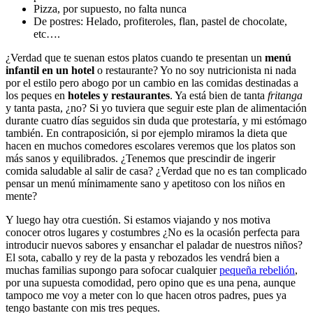
Pizza, por supuesto, no falta nunca
De postres: Helado, profiteroles, flan, pastel de chocolate,
etc….
¿Verdad que te suenan estos platos cuando te presentan un
menú
infantil en un hotel
o restaurante? Yo no soy nutricionista ni nada
por el estilo pero abogo por un cambio en las comidas destinadas a
los peques en
hoteles y restaurantes
. Ya está bien de tanta
fritanga
y tanta pasta, ¿no? Si yo tuviera que seguir este plan de alimentación
durante cuatro días seguidos sin duda que protestaría, y mi estómago
también. En contraposición, si por ejemplo miramos la dieta que
hacen en muchos comedores escolares veremos que los platos son
más sanos y equilibrados. ¿Tenemos que prescindir de ingerir
comida saludable al salir de casa? ¿Verdad que no es tan complicado
pensar un menú mínimamente sano y apetitoso con los niños en
mente?
Y luego hay otra cuestión. Si estamos viajando y nos motiva
conocer otros lugares y costumbres ¿No es la ocasión perfecta para
introducir nuevos sabores y ensanchar el paladar de nuestros niños?
El sota, caballo y rey de la pasta y rebozados les vendrá bien a
muchas familias supongo para sofocar cualquier
pequeña rebelión
,
por una supuesta comodidad, pero opino que es una pena, aunque
tampoco me voy a meter con lo que hacen otros padres, pues ya
tengo bastante con mis tres peques.