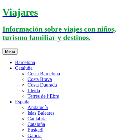
Saltar
Viajares
al
contenido
Información sobre viajes con niños,
turismo familiar y destinos.
Menú
Barcelona
Cataluña
Costa Barcelona
Costa Brava
Costa Daurada
Lleida
Terres de l’Ebre
España
Andalucía
Islas Baleares
Cantabria
Cataluña
Euskadi
Galicia