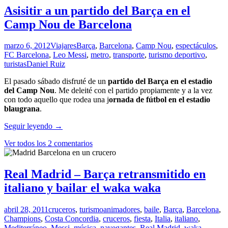
Asisitir a un partido del Barça en el
Camp Nou de Barcelona
marzo 6, 2012
Viajares
Barça
,
Barcelona
,
Camp Nou
,
espectáculos
,
FC Barcelona
,
Leo Messi
,
metro
,
transporte
,
turismo deportivo
,
turistas
Daniel Ruiz
El pasado sábado disfruté de un
partido del Barça en el estadio
del Camp Nou
. Me deleité con el partido propiamente y a la vez
con todo aquello que rodea una j
ornada de fútbol en el estadio
blaugrana
.
Asisitir
Seguir leyendo
→
a
Ver todos los 2 comentarios
un
partido
del
Barça
Real Madrid – Barça retransmitido en
en
italiano y bailar el waka waka
el
Camp
Nou
abril 28, 2011
cruceros
,
turismo
animadores
,
baile
,
Barça
,
Barcelona
,
de
Champions
,
Costa Concordia
,
cruceros
,
fiesta
,
Italia
,
italiano
,
Barcelona
Mediterráneo
,
Messi
,
música
,
navegantes
,
Real Madrid
,
waka