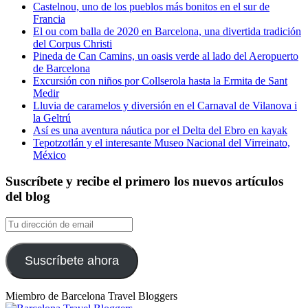
Castelnou, uno de los pueblos más bonitos en el sur de
Francia
El ou com balla de 2020 en Barcelona, una divertida tradición
del Corpus Christi
Pineda de Can Camins, un oasis verde al lado del Aeropuerto
de Barcelona
Excursión con niños por Collserola hasta la Ermita de Sant
Medir
Lluvia de caramelos y diversión en el Carnaval de Vilanova i
la Geltrú
Así es una aventura náutica por el Delta del Ebro en kayak
Tepotzotlán y el interesante Museo Nacional del Virreinato,
México
Suscríbete y recibe el primero los nuevos artículos
del blog
Tu
dirección
de
email
Suscríbete ahora
Miembro de Barcelona Travel Bloggers