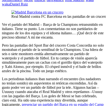
waka
Daniel Ruiz
Real Madrid contra FC Barcelona en las pantallas de un crucer
Ver el partido del Madrid – Barça de la Champions retransmitido en
italiano. Tiene su punto. Los comentaristas no son partidarios de
ninguno de los dos equipos y el idioma italiano… ¡Qué decir de este
precioso idioma! A mí me encanta.
Pero las pantallas del Sport Bar del crucero Costa Concordia no solo
mostraban el partido de la semifinal de la Champions. Una hilera de
seis o siete monitores emitía alternativamente un partido de
waterpolo y el partido de fútbol. En tu campo de visión aparecía
simultáneamente pues un cachas con el gorrillo típico del waterpolo
y Xabi Alonso, por ejemplo. El césped inmóvil y el baile de brillos
azules de la piscina. Todo un juego estético.
Los periodistas italianos iban narrando el encuentro (los nadadores
no tenían sonido) sin aspavientos ni retóricas encendidas. Así da
gusto poder ver un partido de fútbol por la tele. Algunos hacían –
Uuuuuy cuando atacaba el Real Madrid y otros repetíamos –Uuuuy
con las jugadas del Barça. Los goles de Messi se han celebrado,
claro está. Ha sido una experiencia muy divertida, aunque
logicamente,
presenciar un partido del Barça en su estadio del Camp