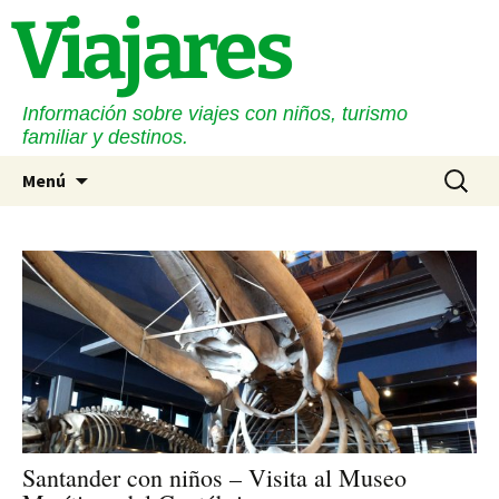
Saltar
Viajares
al
contenido
Información sobre viajes con niños, turismo
familiar y destinos.
Buscar:
Menú
Santander con niños – Visita al Museo