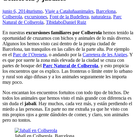
junio 6, 2014
turismo
,
Viaje a Cataluña
animales
,
Barcelona
,
Collserola
,
excursiones
,
Font de la Budellera
,
naturaleza
,
Parc
Natural de Collserola
,
Tibidabo
Daniel Ruiz
En nuestras
excursiones familiares por Collserola
hemos tenido la
oportunidad de cruzarnos con bichos y animales de lo más diverso.
Algunos los hemos visto casi dentro de la propia ciudad de
Barcelona, tan tranquilos en las calles de la parte alta. Por ejemplo
en el
Parc de l’Oreneta
, o andando por la
Carretera de les Aigües
. Y
es que por suerte la zona más elevada de la ciudad se cruza con
partes de bosque del
Parc Natural de Collserola
, y esto propicia
los encuentros que os explico. Las fronteras o límite entre lo urbano
y rural son algo difusas y a los animales seguramente les importa
muy poco.
Nos encantan los encuentros fortuitos con todo tipo de bichos. De
todos los animales que hemos visto el más grande con diferencia es
sin duda el
jabalí
. Hay muchos, cada vez más, y están perdiendo el
miedo a las personas. En parte no me extraña ya que he visto con
mis propios ojos a gente dándoles de comer, y claro, son animales
pero no tontos.
Jabalí en Collserola, Barcelona