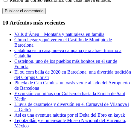
Recibir un correo electrónico con cada nueva entrada.
10 Artículos más recientes
Valls d’Àneu – Montaña y naturaleza en familia
Cómo llegar y qué ver en el Castillo de Montjuïc de
Barcelona
Cataluña es tu casa, nueva campaña para atraer turismo a
Cataluña
Castelnou, uno de los pueblos más bonitos en el sur de
Francia
El ou com balla de 2020 en Barcelona, una divertida tradición
del Corpus Christi
Pineda de Can Camins, un oasis verde al lado del Aeropuerto
de Barcelona
Excursión con niños por Collserola hasta la Ermita de Sant
Medir
Lluvia de caramelos y diversión en el Carnaval de Vilanova i
la Geltrú
Así es una aventura náutica por el Delta del Ebro en kayak
Tepotzotlán y el interesante Museo Nacional del Virreinato,
México