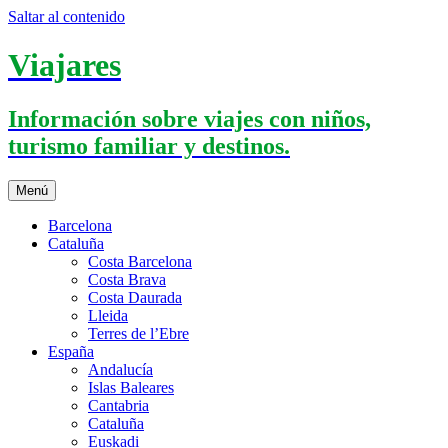
Saltar al contenido
Viajares
Información sobre viajes con niños,
turismo familiar y destinos.
Menú
Barcelona
Cataluña
Costa Barcelona
Costa Brava
Costa Daurada
Lleida
Terres de l’Ebre
España
Andalucía
Islas Baleares
Cantabria
Cataluña
Euskadi