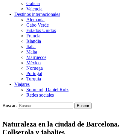
Galicia
Valencia
Destinos internacionales
Alemania
Cabo Verde
Estados Unidos
Francia
Islandia
Italia
Malta
Marruecos
México
Noruega
Portugal
Turquía
Viajares
Sobre mí, Daniel Ruiz
Redes sociales
Buscar:
Naturaleza en la ciudad de Barcelona.
Collserola y jabalíes