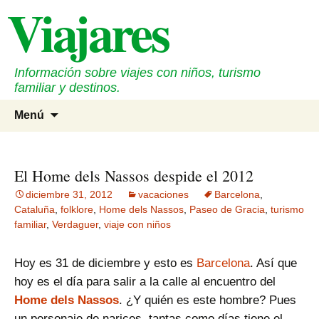
Viajares
Saltar
al
contenido
Información sobre viajes con niños, turismo
familiar y destinos.
Buscar
Menú
El Home dels Nassos despide el 2012
diciembre 31, 2012
vacaciones
Barcelona
,
Cataluña
,
folklore
,
Home dels Nassos
,
Paseo de Gracia
,
turismo
familiar
,
Verdaguer
,
viaje con niños
Hoy es 31 de diciembre y esto es
Barcelona
. Así que
hoy es el día para salir a la calle al encuentro del
Home dels Nassos
. ¿Y quién es este hombre? Pues
un personaje de narices, tantas como días tiene el