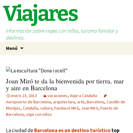
Saltar
Viajares
al
contenido
Información sobre viajes con niños, turismo familiar y
destinos.
Buscar:
Menú
Joan Miró te da la bienvenida por tierra, mar
y aire en Barcelona
enero 23, 2013
vacaciones
,
Viaje a Cataluña
Aeropuerto de Barcelona
,
arquitectura
,
arte
,
Barcelona
,
Castillo de
Montjüic
,
Cataluña
,
cultura
,
Fundació Miró
,
Joan Miró
,
Puerto de
Barcelona
,
viaje con niños
La ciudad de
Barcelona es un destino turístico
top