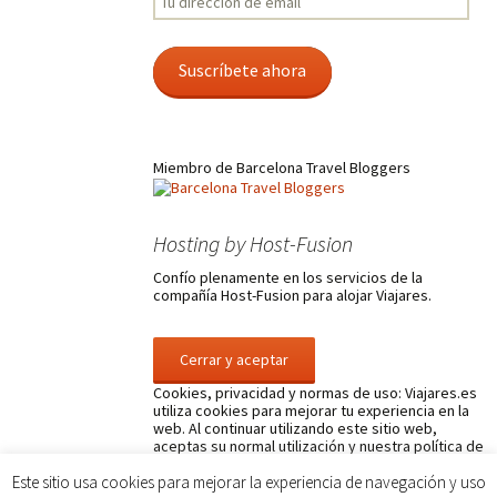
dirección
de
email
Suscríbete ahora
Miembro de Barcelona Travel Bloggers
Hosting by Host-Fusion
Confío plenamente en los servicios de la
compañía Host-Fusion para alojar Viajares.
Cookies, privacidad y normas de uso: Viajares.es
utiliza cookies para mejorar tu experiencia en la
web. Al continuar utilizando este sitio web,
aceptas su normal utilización y nuestra política de
privacidad. Para obtener más información sobre
su control y sobre nuestra política de privacidad y
Este sitio usa cookies para mejorar la experiencia de navegación y uso