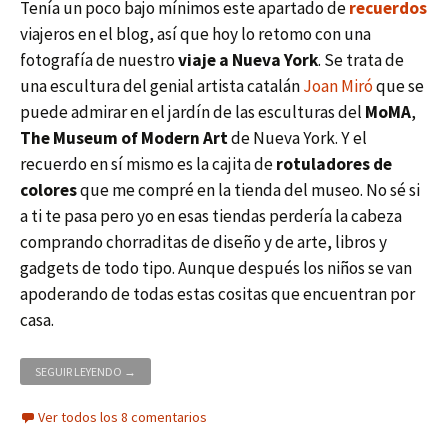
Tenía un poco bajo mínimos este apartado de
recuerdos
viajeros en el blog, así que hoy lo retomo con una
fotografía de nuestro
viaje a Nueva York
. Se trata de
una escultura del genial artista catalán
Joan Miró
que se
puede admirar en el jardín de las esculturas del
MoMA
,
The Museum of Modern Art
de Nueva York. Y el
recuerdo en sí mismo es la cajita de
rotuladores de
colores
que me compré en la tienda del museo. No sé si
a ti te pasa pero yo en esas tiendas perdería la cabeza
comprando chorraditas de diseño y de arte, libros y
gadgets de todo tipo. Aunque después los niños se van
apoderando de todas estas cositas que encuentran por
casa.
COLORES PARA LOS NIÑOS Y JOAN MIRÓ EN EL MOMA DE NUEVA
SEGUIR LEYENDO
→
Ver todos los 8 comentarios