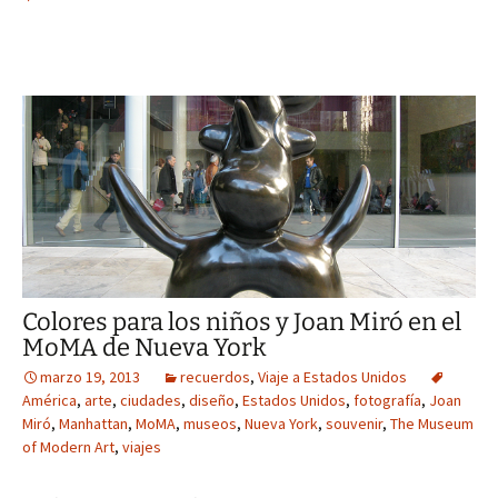
Colores para los niños y Joan Miró en el
MoMA de Nueva York
marzo 19, 2013
recuerdos
,
Viaje a Estados Unidos
América
,
arte
,
ciudades
,
diseño
,
Estados Unidos
,
fotografía
,
Joan
Miró
,
Manhattan
,
MoMA
,
museos
,
Nueva York
,
souvenir
,
The Museum
of Modern Art
,
viajes