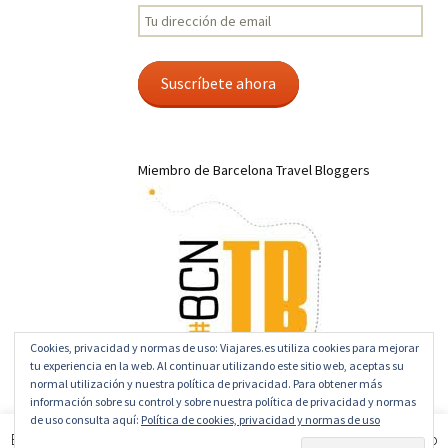
Tu
dirección
de
email
Suscríbete ahora
Miembro de Barcelona Travel Bloggers
Cookies, privacidad y normas de uso: Viajares.es utiliza cookies para mejorar
tu experiencia en la web. Al continuar utilizando este sitio web, aceptas su
normal utilización y nuestra política de privacidad. Para obtener más
información sobre su control y sobre nuestra política de privacidad y normas
de uso consulta aquí:
Política de cookies, privacidad y normas de uso
Hosting by Host-Fusion
Este sitio usa cookies para mejorar la experiencia de navegación y uso