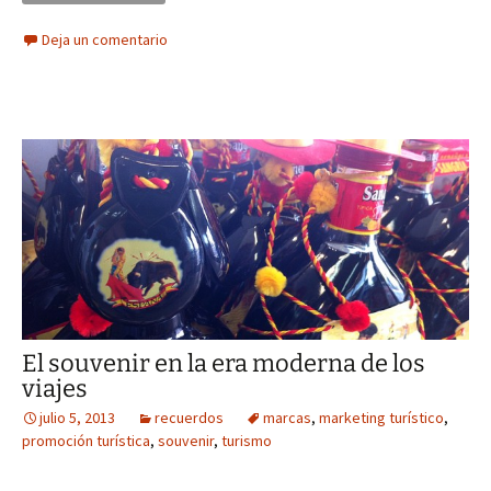
Deja un comentario
El souvenir en la era moderna de los
viajes
julio 5, 2013
recuerdos
marcas
,
marketing turístico
,
promoción turística
,
souvenir
,
turismo