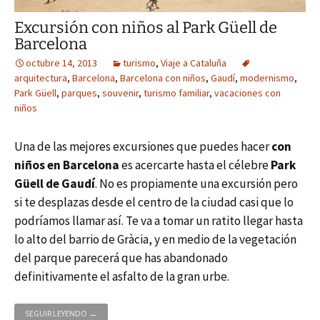
Excursión con niños al Park Güell de
Barcelona
octubre 14, 2013
turismo
,
Viaje a Cataluña
arquitectura
,
Barcelona
,
Barcelona con niños
,
Gaudí
,
modernismo
,
Park Güell
,
parques
,
souvenir
,
turismo familiar
,
vacaciones con
niños
Una de las mejores excursiones que puedes hacer
con
niños en Barcelona
es acercarte hasta el célebre
Park
Güell de Gaudí
. No es propiamente una excursión pero
si te desplazas desde el centro de la ciudad casi que lo
podríamos llamar así. Te va a tomar un ratito llegar hasta
lo alto del barrio de Gràcia, y en medio de la vegetación
del parque parecerá que has abandonado
definitivamente el asfalto de la gran urbe.
EXCURSIÓN CON NIÑOS AL PARK GÜELL DE BARCELONA
SEGUIR LEYENDO
→