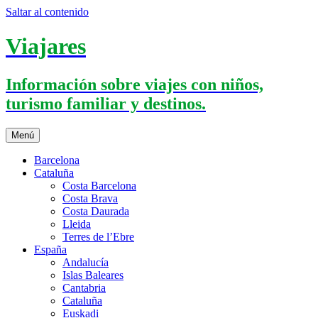
Saltar al contenido
Viajares
Información sobre viajes con niños,
turismo familiar y destinos.
Menú
Barcelona
Cataluña
Costa Barcelona
Costa Brava
Costa Daurada
Lleida
Terres de l’Ebre
España
Andalucía
Islas Baleares
Cantabria
Cataluña
Euskadi