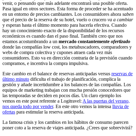
venir, o pensando que más adelante encontrará una posible oferta.
Pasa igual en otros sectores. Esta forma de proceder se ha acentuado
en un entorno de precios cambiantes. Los consumidores ahora
saben
que el precio de la reserva de su hotel, vuelo o crucero
va a cambiar
y esperan hasta el último momento para hacerla efectiva. Cuando
hay un conocimiento exacto de la disponibilidad de los recursos
económicos es cuando dan el paso final. También creo que nos
estamos acostumbrando a un
mercado constantemente
ofertizado
donde las compañías low cost, los metabuscadores, comparadores y
webs de compra colectiva y cupones atraen cada vez más
consumidores. Esto va en dirección contraria de la previsión cuando
compramos, e incentiva la compra impulsiva.
Este cambio en el balance de reservas anticipadas versus
reservas de
último minuto
dificulta el trabajo de planificación, complica la
gestión y añade incertidumbre a los balances de las compañías. Los
equipos de marketing trabajan con mucha presión conocedores que
las temporadas se deciden en pocos días. Un claro ejemplo los
vemos en este post referente a Logitravel:
A las puertas del verano,
nos queda todo por vender
. En este otro vemos la intensa
lluvia de
ofertas
para estimular la reserva anticipada.
La famosa crisis y los cambios en los hábitos de consumo parecen
poner coto a la reserva de viajes anticipada. ¿Crees que sobrevivirá?