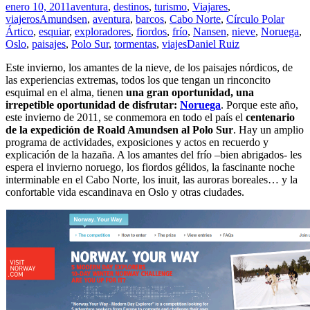
enero 10, 2011
aventura
,
destinos
,
turismo
,
Viajares
,
viajeros
Amundsen
,
aventura
,
barcos
,
Cabo Norte
,
Círculo Polar
Ártico
,
esquiar
,
exploradores
,
fiordos
,
frío
,
Nansen
,
nieve
,
Noruega
,
Oslo
,
paisajes
,
Polo Sur
,
tormentas
,
viajes
Daniel Ruiz
Este invierno, los amantes de la nieve, de los paisajes nórdicos, de
las experiencias extremas, todos los que tengan un rinconcito
esquimal en el alma, tienen
una gran oportunidad, una
irrepetible oportunidad de disfrutar:
Noruega
. Porque este año,
este invierno de 2011, se conmemora en todo el país el
centenario
de la expedición de Roald Amundsen al Polo Sur
. Hay un amplio
programa de actividades, exposiciones y actos en recuerdo y
explicación de la hazaña. A los amantes del frío –bien abrigados- les
espera el invierno noruego, los fiordos gélidos, la fascinante noche
interminable en el Cabo Norte, los inuit, las auroras boreales… y la
confortable vida escandinava en Oslo y otras ciudades.