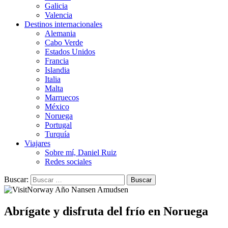
Galicia
Valencia
Destinos internacionales
Alemania
Cabo Verde
Estados Unidos
Francia
Islandia
Italia
Malta
Marruecos
México
Noruega
Portugal
Turquía
Viajares
Sobre mí, Daniel Ruiz
Redes sociales
Buscar:
Abrígate y disfruta del frío en Noruega