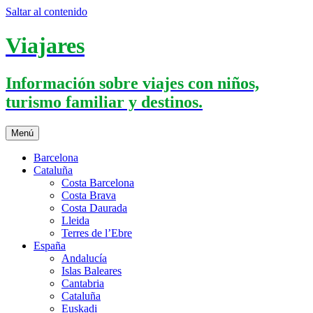
Saltar al contenido
Viajares
Información sobre viajes con niños,
turismo familiar y destinos.
Menú
Barcelona
Cataluña
Costa Barcelona
Costa Brava
Costa Daurada
Lleida
Terres de l’Ebre
España
Andalucía
Islas Baleares
Cantabria
Cataluña
Euskadi