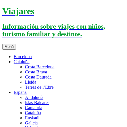
Saltar
Viajares
al
contenido
Información sobre viajes con niños,
turismo familiar y destinos.
Menú
Barcelona
Cataluña
Costa Barcelona
Costa Brava
Costa Daurada
Lleida
Terres de l’Ebre
España
Andalucía
Islas Baleares
Cantabria
Cataluña
Euskadi
Galicia