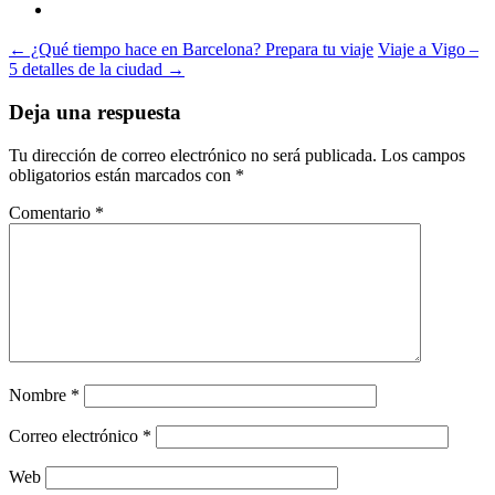
Navegación
←
¿Qué tiempo hace en Barcelona? Prepara tu viaje
Viaje a Vigo –
5 detalles de la ciudad
→
de
entradas
Deja una respuesta
Tu dirección de correo electrónico no será publicada.
Los campos
obligatorios están marcados con
*
Comentario
*
Nombre
*
Correo electrónico
*
Web