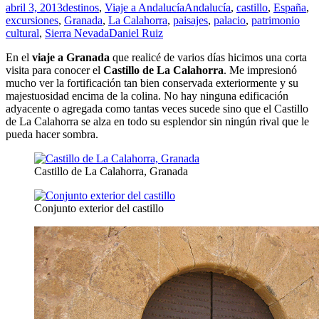
abril 3, 2013
destinos
,
Viaje a Andalucía
Andalucía
,
castillo
,
España
,
excursiones
,
Granada
,
La Calahorra
,
paisajes
,
palacio
,
patrimonio
cultural
,
Sierra Nevada
Daniel Ruiz
En el
viaje a Granada
que realicé de varios días hicimos una corta
visita para conocer el
Castillo de La Calahorra
. Me impresionó
mucho ver la fortificación tan bien conservada exteriormente y su
majestuosidad encima de la colina. No hay ninguna edificación
adyacente o agregada como tantas veces sucede sino que el Castillo
de La Calahorra se alza en todo su esplendor sin ningún rival que le
pueda hacer sombra.
Castillo de La Calahorra, Granada
Conjunto exterior del castillo