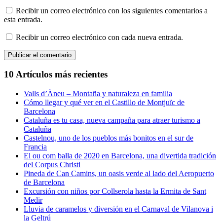
Recibir un correo electrónico con los siguientes comentarios a
esta entrada.
Recibir un correo electrónico con cada nueva entrada.
10 Artículos más recientes
Valls d’Àneu – Montaña y naturaleza en familia
Cómo llegar y qué ver en el Castillo de Montjuïc de
Barcelona
Cataluña es tu casa, nueva campaña para atraer turismo a
Cataluña
Castelnou, uno de los pueblos más bonitos en el sur de
Francia
El ou com balla de 2020 en Barcelona, una divertida tradición
del Corpus Christi
Pineda de Can Camins, un oasis verde al lado del Aeropuerto
de Barcelona
Excursión con niños por Collserola hasta la Ermita de Sant
Medir
Lluvia de caramelos y diversión en el Carnaval de Vilanova i
la Geltrú