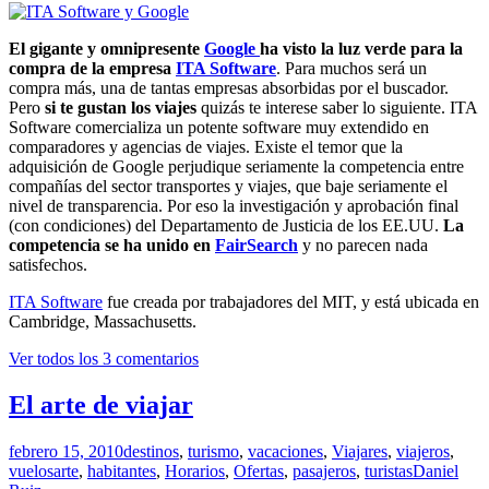
El gigante y omnipresente
Google
ha visto la luz verde para la
compra de la empresa
ITA Software
. Para muchos será un
compra más, una de tantas empresas absorbidas por el buscador.
Pero
si te gustan los viajes
quizás te interese saber lo siguiente. ITA
Software comercializa un potente software muy extendido en
comparadores y agencias de viajes. Existe el temor que la
adquisición de Google perjudique seriamente la competencia entre
compañías del sector transportes y viajes, que baje seriamente el
nivel de transparencia. Por eso la investigación y aprobación final
(con condiciones) del Departamento de Justicia de los EE.UU.
La
competencia se ha unido en
FairSearch
y no parecen nada
satisfechos.
ITA Software
fue creada por trabajadores del MIT, y está ubicada en
Cambridge, Massachusetts.
Ver todos los 3 comentarios
El arte de viajar
febrero 15, 2010
destinos
,
turismo
,
vacaciones
,
Viajares
,
viajeros
,
vuelos
arte
,
habitantes
,
Horarios
,
Ofertas
,
pasajeros
,
turistas
Daniel