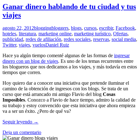
Ganar dinero hablando de tu ciudad y tus
viajes
agosto 22, 2012
blogging
bloggers
,
blogs
,
cursos
,
escribir
,
Facebook
,
hoteles
,
literatura
,
marketing online
,
marketing turístico
,
Ofertas
,
publicidad
,
redes de afiliación
,
redes sociales
,
reservas
,
social media
,
Twitter
,
viajes
,
vuelos
Daniel Ruiz
Hace ya algún tiempo comenté algunas de las formas de
ingresar
dinero con un blog de viajes
. Es uno de los temas recurrentes entre
los blogueros que nos dedicamos a los viajes, y más todavía en estos
tiempos que corren.
Hoy quiero dar a conocer una iniciativa que pretende iluminar el
camino de la obtención de ingresos con los blogs. Se trata de un
curso que está arrancado mi amigo Flavio del blog
Cosas
Imposibles
. Conozco a Flavio de hace tiempo, admiro la calidad de
su trabajo y estoy convencido que esta iniciativa que ahora empieza
va a ser un éxito. ¿Pero de qué va?
Ganar
Seguir leyendo
→
dinero
Deja un comentario
hablando
de