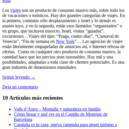
Ruiz
Los
viajes
son un producto de consumo masivo más, sobre todo los
de vacaciones o turísticos. Hay dos grandes categorías de viajes. En
la primera, contratas sólo desplazamiento y hotel y lo demás es
asunto tuyo, y en la segunda, están esos llamados “organizados” o
en grupo, que incluyen trayecto, hotel, visitas “guiadas”,
excursiones…Viajes del tipo: “Praga, cuatro días”, “Carnaval de
Venecia”, “Fin de semana en
New York
”… Las agencias de viajes
están literalmente empapeladas de anuncios así, e Internet rebosa de
ofertas. Como en cualquier otro producto de consumo masivo, la
cantidad hace que los precios sean razonables. Hay mil y una
posibilidades, adaptadas a toda clase de clientes potenciales. Es una
gran industria de dimensiones mundiales.
El
Seguir leyendo
→
arte
Deja un comentario
de
viajar
10 Artículos más recientes
Valls d’Àneu – Montaña y naturaleza en familia
Cómo llegar y qué ver en el Castillo de Montjuïc de
Barcelona
Cataluña es tu casa, nueva campaña para atraer turismo a