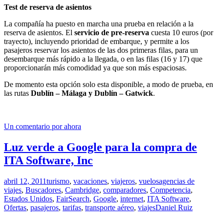
Test de reserva de asientos
La compañía ha puesto en marcha una prueba en relación a la
reserva de asientos. El
servicio de pre-reserva
cuesta 10 euros (por
trayecto), incluyendo prioridad de embarque, y permite a los
pasajeros reservar los asientos de las dos primeras filas, para un
desembarque más rápido a la llegada, o en las filas (16 y 17) que
proporcionarán más comodidad ya que son más espaciosas.
De momento esta opción solo esta disponible, a modo de prueba, en
las rutas
Dublín – Málaga y Dublín – Gatwick
.
Un comentario por ahora
Luz verde a Google para la compra de
ITA Software, Inc
abril 12, 2011
turismo
,
vacaciones
,
viajeros
,
vuelos
agencias de
viajes
,
Buscadores
,
Cambridge
,
comparadores
,
Competencia
,
Estados Unidos
,
FairSearch
,
Google
,
internet
,
ITA Software
,
Ofertas
,
pasajeros
,
tarifas
,
transporte aéreo
,
viajes
Daniel Ruiz