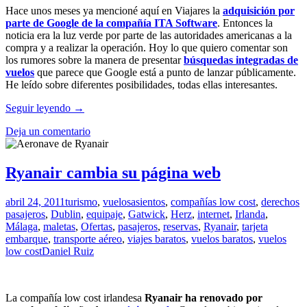
Hace unos meses ya mencioné aquí en Viajares la
adquisición por
parte de Google de la compañía ITA Software
. Entonces la
noticia era la luz verde por parte de las autoridades americanas a la
compra y a realizar la operación. Hoy lo que quiero comentar son
los rumores sobre la manera de presentar
búsquedas integradas de
vuelos
que parece que Google está a punto de lanzar públicamente.
He leído sobre diferentes posibilidades, todas ellas interesantes.
¿Se
Seguir leyendo
→
queda
Deja un comentario
Google
con
los
vuelos
Ryanair cambia su página web
baratos?
abril 24, 2011
turismo
,
vuelos
asientos
,
compañías low cost
,
derechos
pasajeros
,
Dublin
,
equipaje
,
Gatwick
,
Herz
,
internet
,
Irlanda
,
Málaga
,
maletas
,
Ofertas
,
pasajeros
,
reservas
,
Ryanair
,
tarjeta
embarque
,
transporte aéreo
,
viajes baratos
,
vuelos baratos
,
vuelos
low cost
Daniel Ruiz
La compañía low cost irlandesa
Ryanair ha renovado por