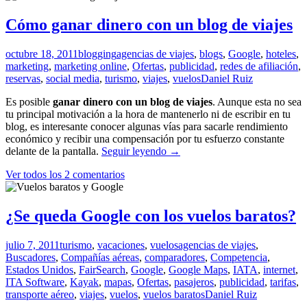
tu
ciudad
Cómo ganar dinero con un blog de viajes
y
tus
octubre 18, 2011
blogging
agencias de viajes
,
blogs
,
Google
,
hoteles
,
viajes
marketing
,
marketing online
,
Ofertas
,
publicidad
,
redes de afiliación
,
reservas
,
social media
,
turismo
,
viajes
,
vuelos
Daniel Ruiz
Es posible
ganar dinero con un blog de viajes
. Aunque esta no sea
tu principal motivación a la hora de mantenerlo ni de escribir en tu
blog, es interesante conocer algunas vías para sacarle rendimiento
económico y recibir una compensación por tu esfuerzo constante
Cómo
delante de la pantalla.
Seguir leyendo
→
ganar
Ver todos los 2 comentarios
dinero
con
un
blog
¿Se queda Google con los vuelos baratos?
de
viajes
julio 7, 2011
turismo
,
vacaciones
,
vuelos
agencias de viajes
,
Buscadores
,
Compañías aéreas
,
comparadores
,
Competencia
,
Estados Unidos
,
FairSearch
,
Google
,
Google Maps
,
IATA
,
internet
,
ITA Software
,
Kayak
,
mapas
,
Ofertas
,
pasajeros
,
publicidad
,
tarifas
,
transporte aéreo
,
viajes
,
vuelos
,
vuelos baratos
Daniel Ruiz