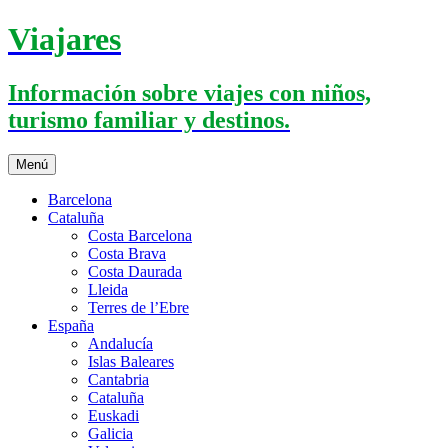
Saltar
Viajares
al
contenido
Información sobre viajes con niños,
turismo familiar y destinos.
Menú
Barcelona
Cataluña
Costa Barcelona
Costa Brava
Costa Daurada
Lleida
Terres de l’Ebre
España
Andalucía
Islas Baleares
Cantabria
Cataluña
Euskadi
Galicia