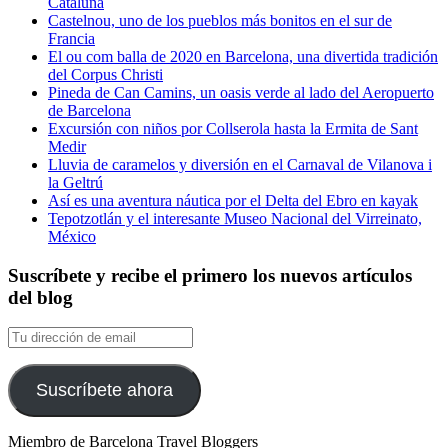
Cataluña
Castelnou, uno de los pueblos más bonitos en el sur de
Francia
El ou com balla de 2020 en Barcelona, una divertida tradición
del Corpus Christi
Pineda de Can Camins, un oasis verde al lado del Aeropuerto
de Barcelona
Excursión con niños por Collserola hasta la Ermita de Sant
Medir
Lluvia de caramelos y diversión en el Carnaval de Vilanova i
la Geltrú
Así es una aventura náutica por el Delta del Ebro en kayak
Tepotzotlán y el interesante Museo Nacional del Virreinato,
México
Suscríbete y recibe el primero los nuevos artículos
del blog
Tu
dirección
de
email
Suscríbete ahora
Miembro de Barcelona Travel Bloggers