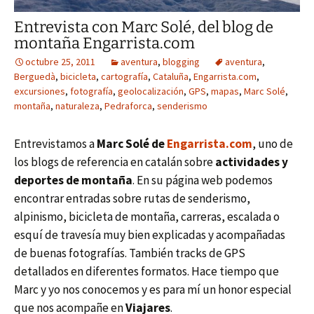
Entrevista con Marc Solé, del blog de
montaña Engarrista.com
octubre 25, 2011
aventura
,
blogging
aventura
,
Berguedà
,
bicicleta
,
cartografía
,
Cataluña
,
Engarrista.com
,
excursiones
,
fotografía
,
geolocalización
,
GPS
,
mapas
,
Marc Solé
,
montaña
,
naturaleza
,
Pedraforca
,
senderismo
Entrevistamos a
Marc Solé de
Engarrista.com
, uno de
los blogs de referencia en catalán sobre
actividades y
deportes de montaña
. En su página web podemos
encontrar entradas sobre rutas de senderismo,
alpinismo, bicicleta de montaña, carreras, escalada o
esquí de travesía muy bien explicadas y acompañadas
de buenas fotografías. También tracks de GPS
detallados en diferentes formatos. Hace tiempo que
Marc y yo nos conocemos y es para mí un honor especial
que nos acompañe en
Viajares
.