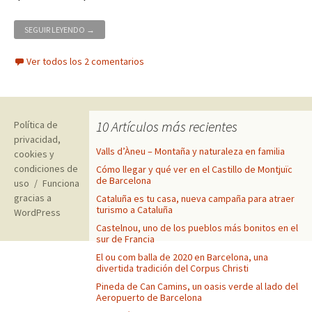
ENTREVISTA CON MARC SOLÉ, DEL BLOG DE MONTAÑA ENGARR
SEGUIR LEYENDO
→
Ver todos los 2 comentarios
10 Artículos más recientes
Política de
privacidad,
Valls d’Àneu – Montaña y naturaleza en familia
cookies y
condiciones de
Cómo llegar y qué ver en el Castillo de Montjuïc
de Barcelona
uso
Funciona
gracias a
Cataluña es tu casa, nueva campaña para atraer
turismo a Cataluña
WordPress
Castelnou, uno de los pueblos más bonitos en el
sur de Francia
El ou com balla de 2020 en Barcelona, una
divertida tradición del Corpus Christi
Pineda de Can Camins, un oasis verde al lado del
Aeropuerto de Barcelona