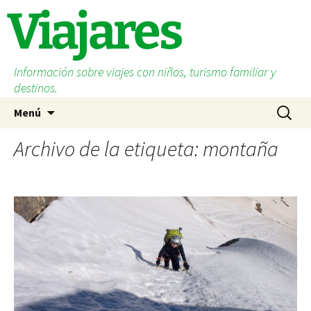
Saltar
Viajares
al
contenido
Información sobre viajes con niños, turismo familiar y
destinos.
Buscar:
Menú
Archivo de la etiqueta: montaña