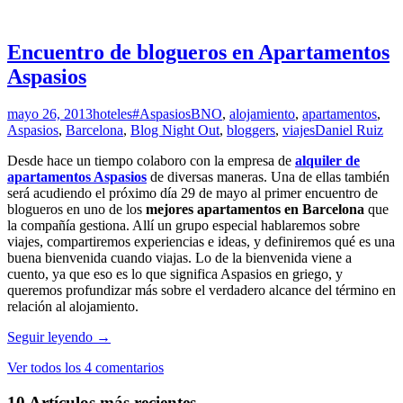
Encuentro de blogueros en Apartamentos
Aspasios
mayo 26, 2013
hoteles
#AspasiosBNO
,
alojamiento
,
apartamentos
,
Aspasios
,
Barcelona
,
Blog Night Out
,
bloggers
,
viajes
Daniel Ruiz
Desde hace un tiempo colaboro con la empresa de
alquiler de
apartamentos Aspasios
de diversas maneras. Una de ellas también
será acudiendo el próximo día 29 de mayo al primer encuentro de
blogueros en uno de los
mejores apartamentos en Barcelona
que
la compañía gestiona. Allí un grupo especial hablaremos sobre
viajes, compartiremos experiencias e ideas, y definiremos qué es una
buena bienvenida cuando viajas. Lo de la bienvenida viene a
cuento, ya que eso es lo que significa Aspasios en griego, y
queremos profundizar más sobre el verdadero alcance del término en
relación al alojamiento.
Encuentro
Seguir leyendo
→
de
Ver todos los 4 comentarios
blogueros
en
10 Artículos más recientes
Apartamentos