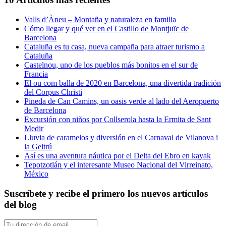
Aspasios
Valls d’Àneu – Montaña y naturaleza en familia
Cómo llegar y qué ver en el Castillo de Montjuïc de
Barcelona
Cataluña es tu casa, nueva campaña para atraer turismo a
Cataluña
Castelnou, uno de los pueblos más bonitos en el sur de
Francia
El ou com balla de 2020 en Barcelona, una divertida tradición
del Corpus Christi
Pineda de Can Camins, un oasis verde al lado del Aeropuerto
de Barcelona
Excursión con niños por Collserola hasta la Ermita de Sant
Medir
Lluvia de caramelos y diversión en el Carnaval de Vilanova i
la Geltrú
Así es una aventura náutica por el Delta del Ebro en kayak
Tepotzotlán y el interesante Museo Nacional del Virreinato,
México
Suscríbete y recibe el primero los nuevos artículos
del blog
Tu