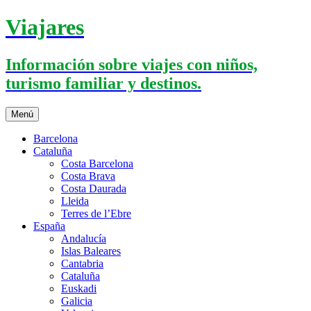
Saltar
Viajares
al
contenido
Información sobre viajes con niños,
turismo familiar y destinos.
Menú
Barcelona
Cataluña
Costa Barcelona
Costa Brava
Costa Daurada
Lleida
Terres de l’Ebre
España
Andalucía
Islas Baleares
Cantabria
Cataluña
Euskadi
Galicia