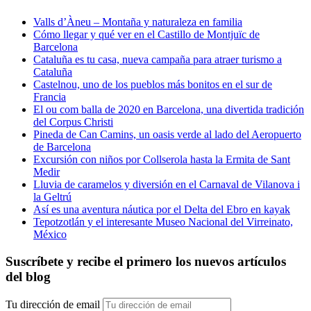
Valls d’Àneu – Montaña y naturaleza en familia
Cómo llegar y qué ver en el Castillo de Montjuïc de
Barcelona
Cataluña es tu casa, nueva campaña para atraer turismo a
Cataluña
Castelnou, uno de los pueblos más bonitos en el sur de
Francia
El ou com balla de 2020 en Barcelona, una divertida tradición
del Corpus Christi
Pineda de Can Camins, un oasis verde al lado del Aeropuerto
de Barcelona
Excursión con niños por Collserola hasta la Ermita de Sant
Medir
Lluvia de caramelos y diversión en el Carnaval de Vilanova i
la Geltrú
Así es una aventura náutica por el Delta del Ebro en kayak
Tepotzotlán y el interesante Museo Nacional del Virreinato,
México
Suscríbete y recibe el primero los nuevos artículos
del blog
Tu dirección de email