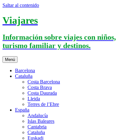
Saltar al contenido
Viajares
Información sobre viajes con niños,
turismo familiar y destinos.
Menú
Barcelona
Cataluña
Costa Barcelona
Costa Brava
Costa Daurada
Lleida
Terres de l’Ebre
España
Andalucía
Islas Baleares
Cantabria
Cataluña
Euskadi