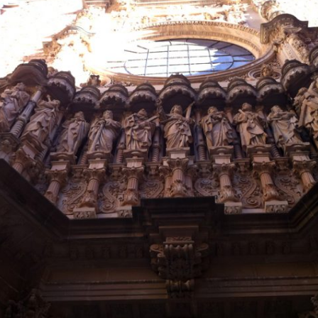
Malta
Marruecos
México
Noruega
Portugal
Turquía