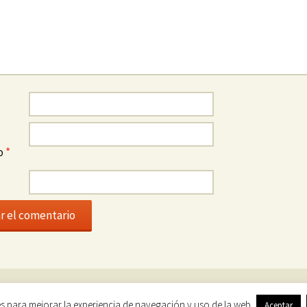
co
*
ica de privacidad, cookies y condiciones de uso
Funciona gracias a Wor
es para mejorar la experiencia de navegación y uso de la web.
Aceptar