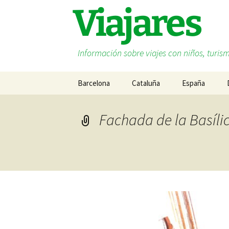
Saltar
Viajares
al
contenido
Información sobre viajes con niños, turism
Barcelona
Cataluña
España
Costa Barcelona
Andalucía
Fachada de la Basíli
Costa Brava
Islas Baleares
Costa Daurada
Cantabria
Lleida
Cataluña
Terres de l’Ebre
Euskadi
Galicia