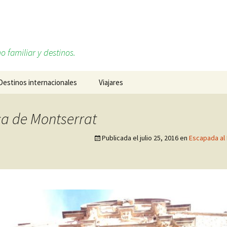
o familiar y destinos.
Destinos internacionales
Viajares
Alemania
Sobre mí, Daniel Ruiz
ca de Montserrat
Cabo Verde
Redes sociales
Publicada el
julio 25, 2016
en
Escapada al
Estados Unidos
Francia
Islandia
Italia