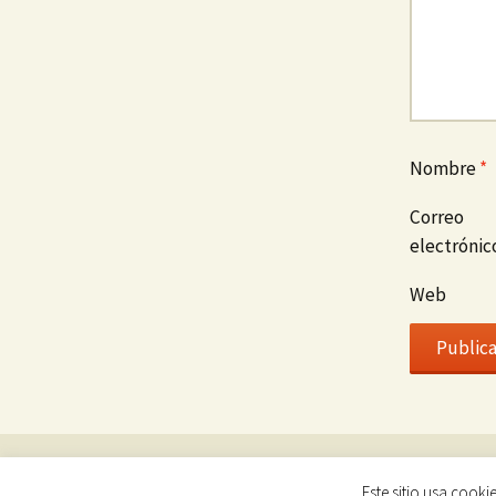
Nombre
*
Correo
electróni
Web
Polít
Este sitio usa cooki