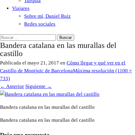
Turquía
Viajares
Sobre mí, Daniel Ruiz
Redes sociales
Buscar:
Bandera catalana en las murallas del
castillo
Publicada el
mayo 21, 2017
en
Cómo llegar y qué ver en el
Castillo de Montjuïc de Barcelona
Máxima resolución (1100 ×
733)
←
Anterior
Siguiente
→
Bandera catalana en las murallas del castillo
Bandera catalana en las murallas del castillo
Deja una respuesta