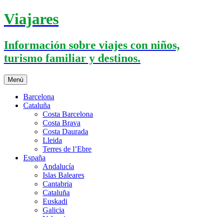
Saltar
Viajares
al
contenido
Información sobre viajes con niños,
turismo familiar y destinos.
Menú
Barcelona
Cataluña
Costa Barcelona
Costa Brava
Costa Daurada
Lleida
Terres de l’Ebre
España
Andalucía
Islas Baleares
Cantabria
Cataluña
Euskadi
Galicia