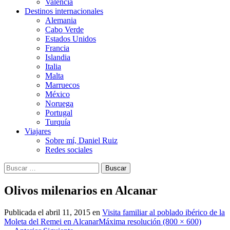
Valencia
Destinos internacionales
Alemania
Cabo Verde
Estados Unidos
Francia
Islandia
Italia
Malta
Marruecos
México
Noruega
Portugal
Turquía
Viajares
Sobre mí, Daniel Ruiz
Redes sociales
Buscar:
Olivos milenarios en Alcanar
Publicada el
abril 11, 2015
en
Visita familiar al poblado ibérico de la
Moleta del Remei en Alcanar
Máxima resolución (800 × 600)