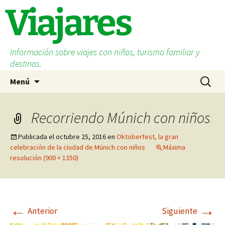
Saltar
Viajares
al
contenido
Información sobre viajes con niños, turismo familiar y
destinos.
Buscar:
Menú
Recorriendo Múnich con niños
Publicada el
octubre 25, 2016
en
Oktoberfest, la gran
celebración de la ciudad de Múnich con niños
Máxima
resolución (900 × 1350)
←
→
Anterior
Siguiente