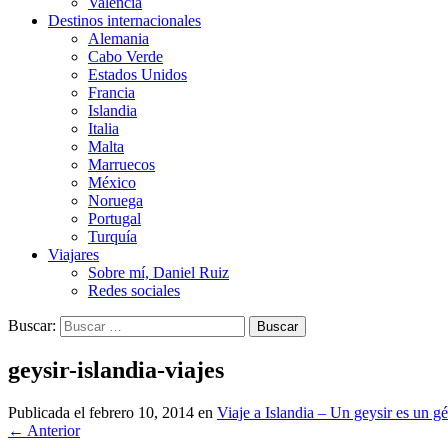
Valencia
Destinos internacionales
Alemania
Cabo Verde
Estados Unidos
Francia
Islandia
Italia
Malta
Marruecos
México
Noruega
Portugal
Turquía
Viajares
Sobre mí, Daniel Ruiz
Redes sociales
Buscar:
geysir-islandia-viajes
Publicada el
febrero 10, 2014
en
Viaje a Islandia – Un geysir es un gé
←
Anterior