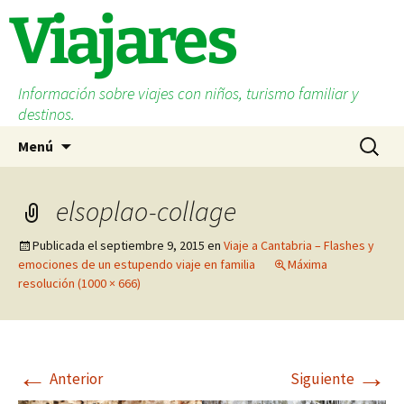
Saltar
Viajares
al
contenido
Información sobre viajes con niños, turismo familiar y
destinos.
Buscar:
Menú
elsoplao-collage
Publicada el
septiembre 9, 2015
en
Viaje a Cantabria – Flashes y
emociones de un estupendo viaje en familia
Máxima
resolución (1000 × 666)
←
→
Anterior
Siguiente