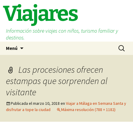
Saltar
Viajares
al
contenido
Información sobre viajes con niños, turismo familiar y
destinos.
Buscar:
Menú
Las procesiones ofrecen
estampas que sorprenden al
visitante
Publicada el
marzo 10, 2018
en
Viajar a Málaga en Semana Santa y
disfrutar a tope la ciudad
Máxima resolución (788 × 1182)