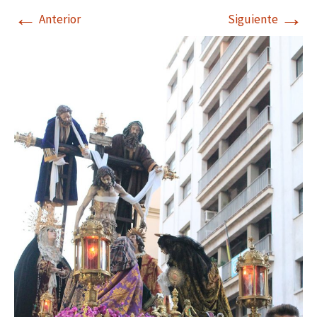
←
→
Anterior
Siguiente