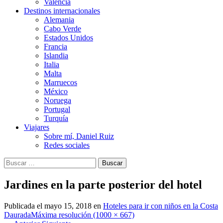
Valencia
Destinos internacionales
Alemania
Cabo Verde
Estados Unidos
Francia
Islandia
Italia
Malta
Marruecos
México
Noruega
Portugal
Turquía
Viajares
Sobre mí, Daniel Ruiz
Redes sociales
Buscar:
Jardines en la parte posterior del hotel
Publicada el
mayo 15, 2018
en
Hoteles para ir con niños en la Costa
Daurada
Máxima resolución (1000 × 667)