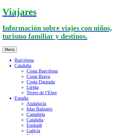
Saltar
Viajares
al
contenido
Información sobre viajes con niños,
turismo familiar y destinos.
Menú
Barcelona
Cataluña
Costa Barcelona
Costa Brava
Costa Daurada
Lleida
Terres de l’Ebre
España
Andalucía
Islas Baleares
Cantabria
Cataluña
Euskadi
Galicia