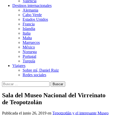
Valencia
Destinos internacionales
Alemania
Cabo Verde
Estados Unidos
Francia
Islandia
Italia
Malta
Marruecos
México
Noruega
Portugal
Turquía
Viajares
Sobre mí, Daniel Ruiz
Redes sociales
Buscar:
Sala del Museo Nacional del Virreinato
de Teopotzolán
Publicada el
junio 26, 2019
en
Tepotzotlán y el interesante Museo