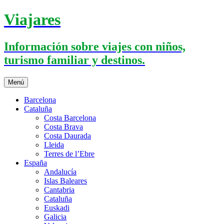
Saltar
Viajares
al
contenido
Información sobre viajes con niños,
turismo familiar y destinos.
Menú
Barcelona
Cataluña
Costa Barcelona
Costa Brava
Costa Daurada
Lleida
Terres de l’Ebre
España
Andalucía
Islas Baleares
Cantabria
Cataluña
Euskadi
Galicia