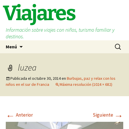
Saltar
Viajares
al
contenido
Información sobre viajes con niños, turismo familiar y
destinos.
Buscar:
Menú
luzea
Publicada el
octubre 30, 2014
en
Burbujas, paz y relax con los
niños en el sur de Francia
Máxima resolución (1024 × 682)
←
→
Anterior
Siguiente