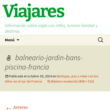
Saltar
Viajares
al
contenido
Información sobre viajes con niños, turismo familiar y
destinos.
Buscar:
Menú
balneario-jardin-bans-
piscina-francia
Publicada el
octubre 30, 2014
en
Burbujas, paz y relax con los
niños en el sur de Francia
Máxima resolución (800 × 532)
←
Anterior