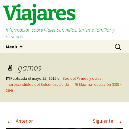
Saltar
Viajares
al
contenido
Información sobre viajes con niños, turismo familiar y
destinos.
Buscar:
Menú
gamos
Publicada el
mayo 15, 2015
en
Zoo del Pirineu y otros
imprescindibles del Solsonès, Lleida
Máxima resolución (800 ×
264)
←
→
Anterior
Siguiente