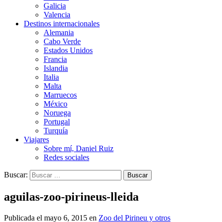
Galicia
Valencia
Destinos internacionales
Alemania
Cabo Verde
Estados Unidos
Francia
Islandia
Italia
Malta
Marruecos
México
Noruega
Portugal
Turquía
Viajares
Sobre mí, Daniel Ruiz
Redes sociales
Buscar:
aguilas-zoo-pirineus-lleida
Publicada el
mayo 6, 2015
en
Zoo del Pirineu y otros