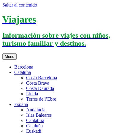
Saltar al contenido
Viajares
Información sobre viajes con niños,
turismo familiar y destinos.
Menú
Barcelona
Cataluña
Costa Barcelona
Costa Brava
Costa Daurada
Lleida
Terres de l’Ebre
España
Andalucía
Islas Baleares
Cantabria
Cataluña
Euskadi