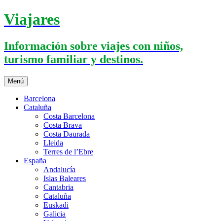
Saltar
Viajares
al
contenido
Información sobre viajes con niños,
turismo familiar y destinos.
Menú
Barcelona
Cataluña
Costa Barcelona
Costa Brava
Costa Daurada
Lleida
Terres de l’Ebre
España
Andalucía
Islas Baleares
Cantabria
Cataluña
Euskadi
Galicia