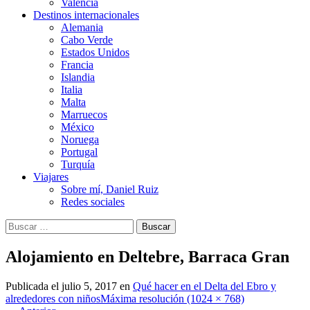
Valencia
Destinos internacionales
Alemania
Cabo Verde
Estados Unidos
Francia
Islandia
Italia
Malta
Marruecos
México
Noruega
Portugal
Turquía
Viajares
Sobre mí, Daniel Ruiz
Redes sociales
Buscar:
Alojamiento en Deltebre, Barraca Gran
Publicada el
julio 5, 2017
en
Qué hacer en el Delta del Ebro y
alrededores con niños
Máxima resolución (1024 × 768)