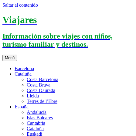
Saltar al contenido
Viajares
Información sobre viajes con niños,
turismo familiar y destinos.
Menú
Barcelona
Cataluña
Costa Barcelona
Costa Brava
Costa Daurada
Lleida
Terres de l’Ebre
España
Andalucía
Islas Baleares
Cantabria
Cataluña
Euskadi