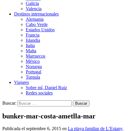
Galicia
Valencia
Destinos internacionales
Alemania
Cabo Verde
Estados Unidos
Francia
Islandia
Italia
Malta
Marruecos
México
Noruega
Portugal
Turquía
Viajares
Sobre mí, Daniel Ruiz
Redes sociales
Buscar:
bunker-mar-costa-ametlla-mar
Publicada el
septiembre 6, 2015
en
La playa familiar de L’Estany,