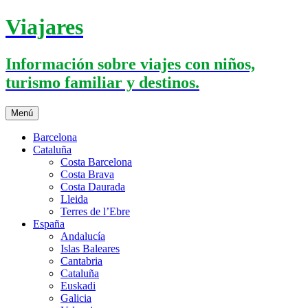
Saltar
Viajares
al
contenido
Información sobre viajes con niños,
turismo familiar y destinos.
Menú
Barcelona
Cataluña
Costa Barcelona
Costa Brava
Costa Daurada
Lleida
Terres de l’Ebre
España
Andalucía
Islas Baleares
Cantabria
Cataluña
Euskadi
Galicia