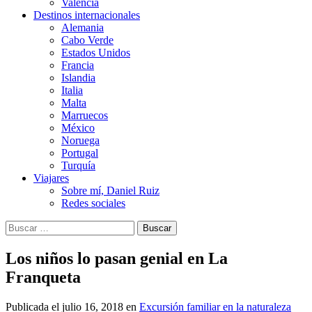
Valencia
Destinos internacionales
Alemania
Cabo Verde
Estados Unidos
Francia
Islandia
Italia
Malta
Marruecos
México
Noruega
Portugal
Turquía
Viajares
Sobre mí, Daniel Ruiz
Redes sociales
Buscar:
Los niños lo pasan genial en La
Franqueta
Publicada el
julio 16, 2018
en
Excursión familiar en la naturaleza